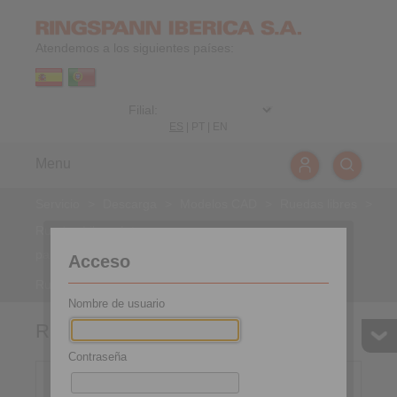
Atendemos a los siguientes países:
ES
|
PT
|
EN
Menu
Servicio
>
Descarga
>
Modelos CAD
>
Ruedas libres
>
Ruedas Libres Internas
>
para unión por ajuste a presión en el aro exterior
>
Acceso
Ruedas libres incorporadas FD
Nombre de usuario
Ruedas libres incorporadas FD
Contraseña