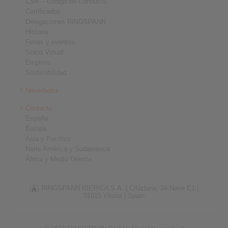
CSR – Código de Conducta
Certificados
Delegaciones RINGSPANN
Historia
Ferias y eventos
Stand Virtual
Empleos
Sostenibilidad
Novedades
Contacto
España
Europa
Asia y Pacífico
Norte América y Sudamérica
África y Medio Oriente
RINGSPANN IBERICA S.A. |
C/Uzbina, 24-Nave E1 |
01015 Vitoria |
Spain