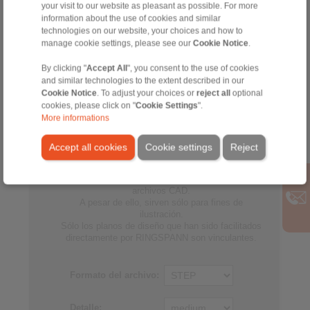
CFR
your visit to our website as pleasant as possible. For more
information about the use of cookies and similar
FD
technologies on our website, your choices and how to
105
CFH
105
35
130
manage cookie settings, please see our
Cookie Notice
.
CFH
By clicking "
Accept All
", you consent to the use of cookies
FD
and similar technologies to the extent described in our
105
CFR
105
35
130
Cookie Notice
. To adjust your choices or
reject all
optional
CFR
cookies, please click on "
Cookie Settings
".
More informations
All
Accept all cookies
Cookie settings
Reject
No se aceptan demandas de responsabilidad o
garantía que se puedan derivar del uso de los
archivos CAD.
A pesar de ello, sirven sólo para fines de
ilustración.
Sólo los planos de diseño que han sido facilitados
directamente por RINGSPANN son vinculantes.
Formato del archivo:
Detalle: