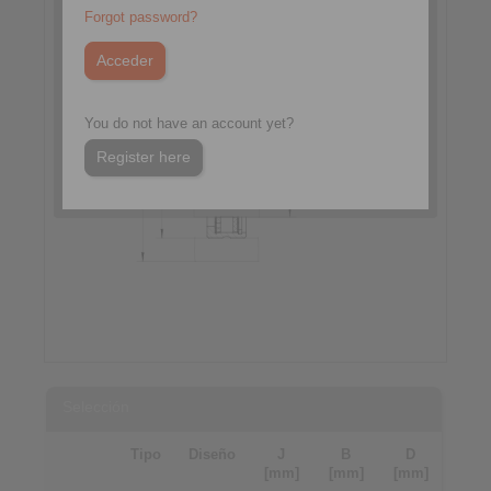
Forgot password?
You do not have an account yet?
Register here
Selección
Tipo
Diseño
J
B
D
[mm]
[mm]
[mm]