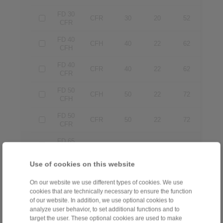
FD 30
CFR
30
20
52
CFR
FD 40
CFH
40
22
62
CFH
FD 40
CFR
40
22
62
CFR
FD 50
CFH
50
22
72
CFH
FD 50
CFR
50
22
72
CFR
FD 65
CFH
65
25
90
CFH
Use of cookies on this website
FD 65
CFR
65
25
90
CFR
On our website we use different types of cookies. We use
FD 80
cookies that are technically necessary to ensure the function
CFH
80
25
110
CFH
of our website. In addition, we use optional cookies to
analyze user behavior, to set additional functions and to
FD 80
target the user. These optional cookies are used to make
CFR
80
25
110