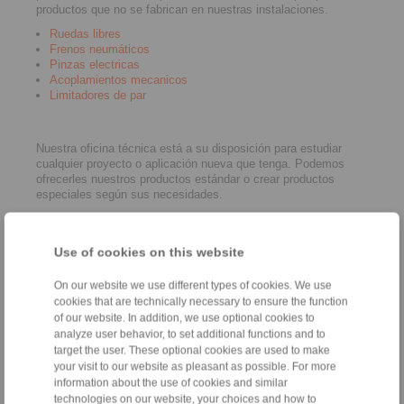
productos que no se fabrican en nuestras instalaciones.
Ruedas libres
Frenos neumáticos
Pinzas electricas
Acoplamientos mecanicos
Limitadores de par
Nuestra oficina técnica está a su disposición para estudiar
cualquier proyecto o aplicación nueva que tenga. Podemos
ofrecerles nuestros productos estándar o crear productos
especiales según sus necesidades.
RINGSPANN IBERICA S.A. cuenta con un equipo joven y
altamente cualificado que está a su disposición para atender
cualquier consulta.
Use of cookies on this website
On our website we use different types of cookies. We use
cookies that are technically necessary to ensure the function
Contacto
of our website. In addition, we use optional cookies to
analyze user behavior, to set additional functions and to
Hotline:
target the user. These optional cookies are used to make
your visit to our website as pleasant as possible. For more
+34 945 22 77 50
information about the use of cookies and similar
info@ringspann.es
technologies on our website, your choices and how to