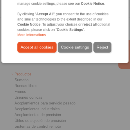
manage cookie settings, please see our
Cookie Notice
.
By clicking "
Accept All
", you consent to the use of cookies
and similar technologies to the extent described in our
Cookie Notice
. To adjust your choices or
reject all
optional
Página inicial
|
Formulario de contacto
|
Impreso
|
Protección de datos
cookies, please click on "
Cookie Settings
".
personales
|
Condiciones de entrega y pago
|
Acceso
More informations
Accept all cookies
Cookie settings
Reject
Productos
Sumario
Ruedas libres
Frenos
Uniones cónicas
Acoplamientos para servicio pesado
Acoplamientos industriales
Acoplamientos de precisión
Útiles de sujeción de precisión
Sistemas de control remoto