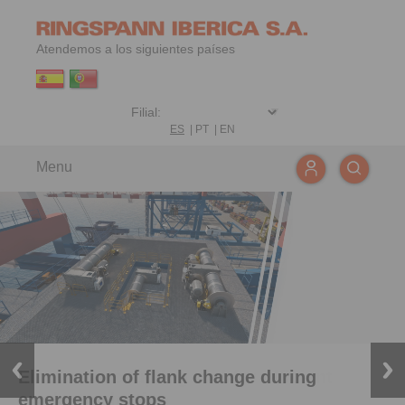
Atendemos a los siguientes países
ES
|
PT
|
EN
Menu
Elimination of flank change during
Innovative coupling tool for efficient
emergency stops
product selection