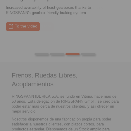
Increased availability of hoist gearboxes thanks to
Enter performance data, calculate suitable couplings, and
RINGSPANN's gearbox-friendly braking system
compare them directly
To the press article
To the video
To the coupling tool
To the press article
Frenos, Ruedas Libres,
Acoplamientos
RINGSPANN IBERICA S.A. se fundó en Vitoria, hace más de
50 años. Esta delegación de RINGSPANN GmbH, se creó para
poder estar más cerca de nuestros clientes, y así ofrecer un
mejor servicio.
Nosotros disponemos de una fabricación propia para poder
satisfacer a nuestros clientes, con plazos cortos, para
productos estándar. Disponemos de un Stock amplio para