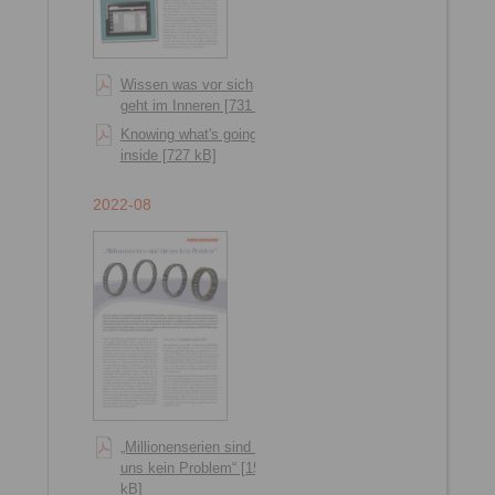
Wissen was vor sich
geht im Inneren [731 kB]
Knowing what's going on
inside [727 kB]
2022-08
„Millionenserien sind für
uns kein Problem“ [1551
kB]