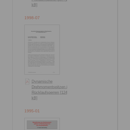
kB]
1998-07
Dynamische
Drehmomentspitzen in
Rücklaufsperren [124
kB]
1995-01