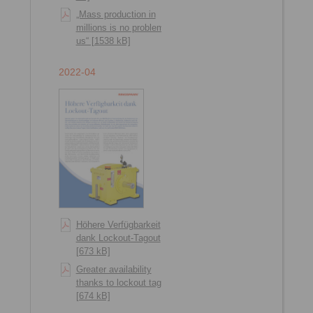
„Mass production in
millions is no problem for
us“ [1538 kB]
2022-04
Höhere Verfügbarkeit
dank Lockout-Tagout
[673 kB]
Greater availability
thanks to lockout tagout
[674 kB]