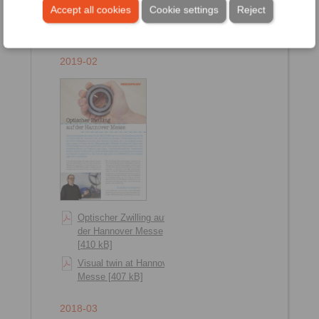
Preventive glimpses into
Accept all cookies
Cookie settings
Reject
the inner workings [2010
kB]
2019-02
Optischer Zwilling auf
der Hannover Messe
[410 kB]
Visual twin at Hannover
Messe [407 kB]
2018-03