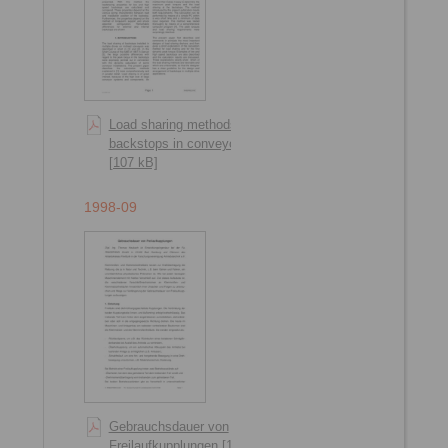
Load sharing methods of
backstops in conveyors
[107 kB]
1998-09
Gebrauchsdauer von
Freilaufkupplungen [146