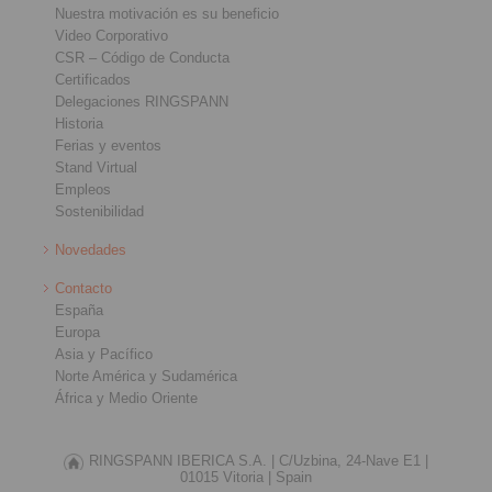
Nuestra motivación es su beneficio
Video Corporativo
CSR – Código de Conducta
Certificados
Delegaciones RINGSPANN
Historia
Ferias y eventos
Stand Virtual
Empleos
Sostenibilidad
Novedades
Contacto
España
Europa
Asia y Pacífico
Norte América y Sudamérica
África y Medio Oriente
RINGSPANN IBERICA S.A. |
C/Uzbina, 24-Nave E1 |
01015 Vitoria |
Spain