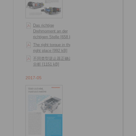
Das richtige
Drehmoment an der
richtigen Stelle [658 kB]
The right torque in the
right place [992 kB]
不同类型逆止器正确选型
分析 [1151 kB]
2017-05