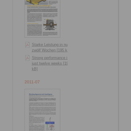
Starke Leistung in nur
zwölf Wochen [195 kB]
Strong performance in
just twelve weeks [192
kB]
2011-07