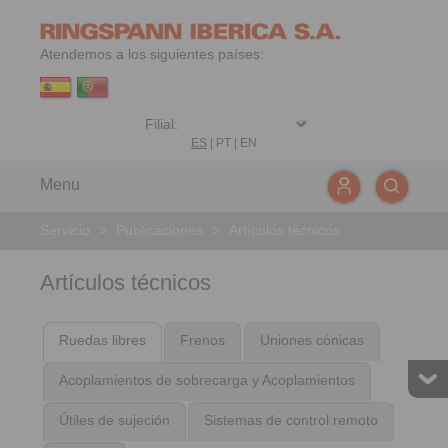
Atendemos a los siguientes países:
ES
|
PT
|
EN
Menu
Servicio
>
Publicaciones
>
Artículos técnicos
Artículos técnicos
Ruedas libres
Frenos
Uniones cónicas
Acoplamientos de sobrecarga y Acoplamientos
Útiles de sujeción
Sistemas de control remoto