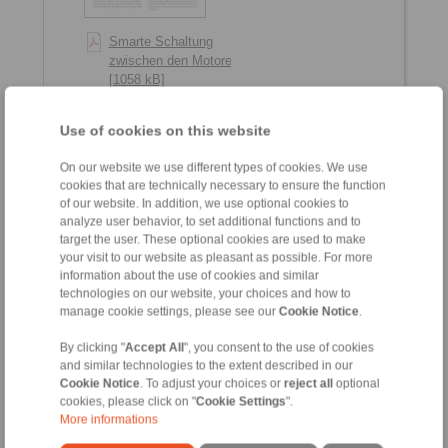
Smarte Schaltung
zwischen den Motoren
[1058 kB]
Smart switching between
motors [1035 kB]
Use of cookies on this website
2019-03
On our website we use different types of cookies. We use
cookies that are technically necessary to ensure the function
of our website. In addition, we use optional cookies to
analyze user behavior, to set additional functions and to
target the user. These optional cookies are used to make
your visit to our website as pleasant as possible. For more
information about the use of cookies and similar
technologies on our website, your choices and how to
manage cookie settings, please see our
Cookie Notice
.
By clicking "
Accept All
", you consent to the use of cookies
and similar technologies to the extent described in our
Cookie Notice
. To adjust your choices or
reject all
optional
Vorsorgliche Einblicke
cookies, please click on "
Cookie Settings
".
ins innere Geschehen
More informations
[2887 kB]