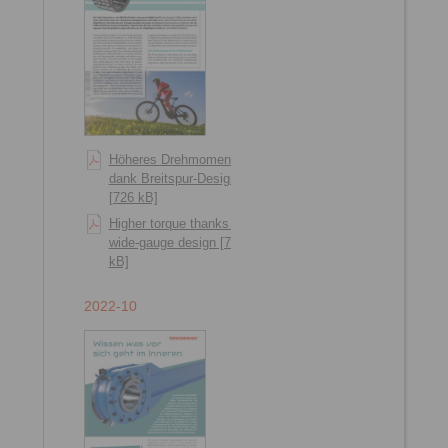
Höheres Drehmoment
dank Breitspur-Design
[726 kB]
Higher torque thanks to
wide-gauge design [724
kB]
2022-10