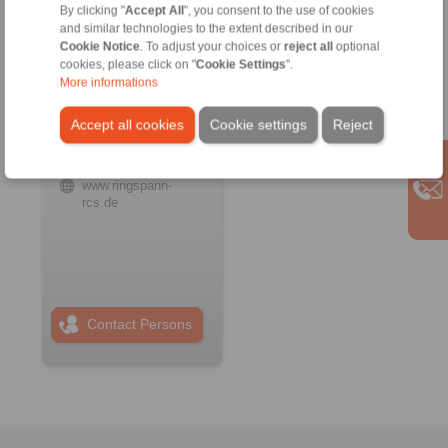
By clicking "
Accept All
", you consent to the use of cookies
and similar technologies to the extent described in our
Cookie Notice
. To adjust your choices or
reject all
optional
RINGSPANN RCS
cookies, please click on "
Cookie Settings
".
GmbH
More informations
Address
+49 6172 67 68 50
Accept all cookies
Cookie settings
Reject
info@ringspann-
rcs.de
www.ringspann-
rcs.de
Contact Persons