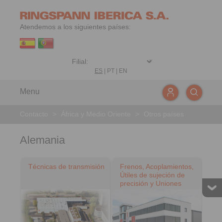
Atendemos a los siguientes países:
ES
|
PT
|
EN
Menu
Contacto
>
África y Medio Oriente
>
Otros países
Alemania
Técnicas de transmisión
Frenos, Acoplamientos,
Útiles de sujeción de
precisión y Uniones
cónicas