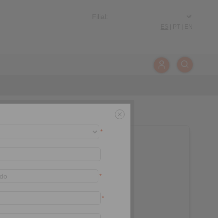
ES
|
PT
|
EN
*
*
*