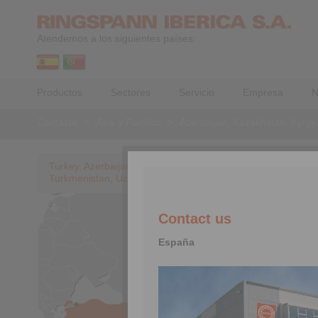
Atendemos a los siguientes países:
Productos
Sectores
Servicio
Empresa
N
Contacto
>
Asia y Pacífico
>
Azerbaijan, Kazakhstan, Kyrgyz
Turkey, Azerbaijan, Kazakhstan, Kyrgyzstan, Tajikistan,
Turkmenistan, Uzbekistan
Contact us
España