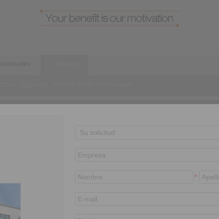
ovedades
Contacto
stan, Tajikistan, Turkmenistan, Uzbekistan
Contact persons
Sales area
Distributors
Murat Sarı
General Manager
+90 216 999 0 175
*
info@ringspann.tr