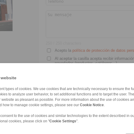
Zeynep Suvari Yayan
Sales Operation Assistant
+90 536 908 9838
zeynep.suvari@ringspann.tr
250
/ 250 characters
Acepto la
política de protección de datos pe
Al aceptar la casilla acepta recibir informac
novedades (productos, catálogos...)
 website
No soy un robot
nt types of cookies. We use cookies that are technically necessary to ensure the fun
*
Los campos marcados con una estrella son obliga
kies to analyze user behavior, to set additional functions and to target the user. Th
ur website as pleasant as possible. For more information about the use of cookies a
nd how to manage cookie settings, please see our
Cookie Notice
.
 consent to the use of cookies and similar technologies to the extent described in o
ional cookies, please click on "
Cookie Settings
".