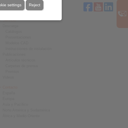
kie settings
Reject
Servicio
Descarga
Catálogos
Presentaciones
Modelos CAD
Instrucciones de instalación
Publicaciones
Artículos técnicos
Carpetas de prensa
Premios
Videos
Contacto
España
Europa
Asia y Pacífico
Norte América y Sudamérica
África y Medio Oriente