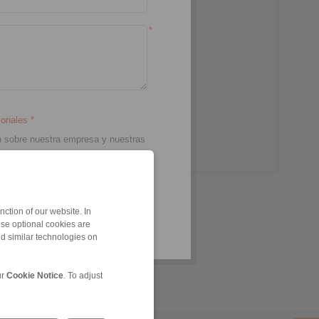
*
rsonales
*
ión sobre nuestra empresa y nuestras
ction of our website. In
torios.
ese optional cookies are
nd similar technologies on
ur
Cookie Notice
. To adjust