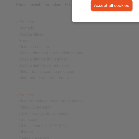
Página inicial
|
Formulario de contacto
|
Impreso
|
Protección de dat
Accept all cookies
Productos
Sumario
Ruedas libres
Frenos
Uniones cónicas
Acoplamientos para servicio pesado
Acoplamientos industriales
Acoplamientos de precisión
Útiles de sujeción de precisión
Sistemas de control remoto
Empresa
Nuestra motivación es su beneficio
Video Corporativo
CSR – Código de Conducta
Certificados
Delegaciones RINGSPANN
Historia
Ferias y eventos