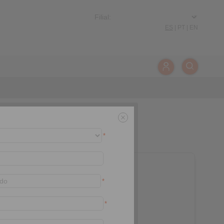
ES
|
PT
|
EN
*
*
*