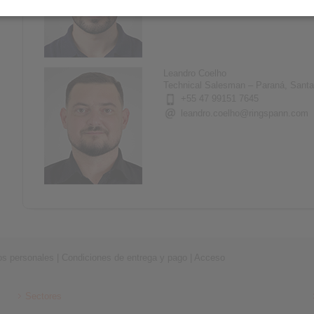
Leandro Coelho
Technical Salesman – Paraná, Santa 
+55 47 99151 7645
leandro.coelho@ringspann.com
os personales
|
Condiciones de entrega y pago
|
Acceso
Sectores