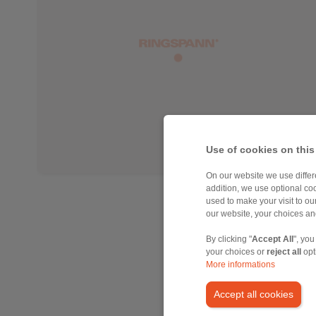
Use of cookies on this
On our website we use differe
addition, we use optional coo
used to make your visit to o
our website, your choices a
By clicking "
Accept All
", you
your choices or
reject all
opt
More informations
Accept all cookies