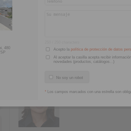
Celso Zem
Sales and Engineering - Manager Bra
+55 (11) 96846 9983
250
/ 250 characters
Celso.Zem@ringspann.com
i, 480
Acepto la
política de protección de datos pe
/SP
Al aceptar la casilla acepta recibir informac
novedades (productos, catálogos...)
No soy un robot
Maura Santos
Internal Sales - São Paulo
+55 (19) 99697 0316
*
Los campos marcados con una estrella son obliga
maura.santos@ringspann.com