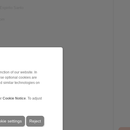
Espirito Santo
com
o, Ceará
ction of our website. In
ese optional cookies are
nd similar technologies on
ur
Cookie Notice
. To adjust
kie settings
Reject
m