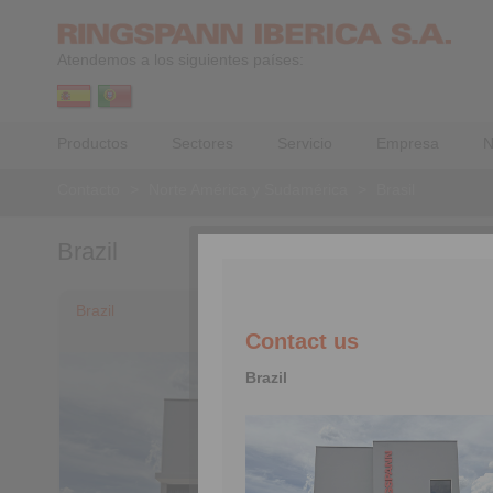
Atendemos a los siguientes países:
Productos
Sectores
Servicio
Empresa
N
Contacto
>
Norte América y Sudamérica
>
Brasil
Brazil
Brazil
Contact us
Brazil