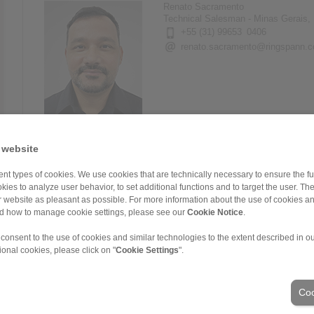
Renato Sacramento
Technical Salesman - Minas Gerais, 
+55 (31) 99653 0406
renato.sacramento@ringspann.
Elisvelto Barra
Technical Salesman – Pará, Maranhã
 website
+55 (94) 99117 7760
elisvelto.barra@ringspann.com
nt types of cookies. We use cookies that are technically necessary to ensure the fun
kies to analyze user behavior, to set additional functions and to target the user. Th
ur website as pleasant as possible. For more information about the use of cookies a
nd how to manage cookie settings, please see our
Cookie Notice
.
 consent to the use of cookies and similar technologies to the extent described in o
ional cookies, please click on "
Cookie Settings
".
Guilherme Franco
Technical Salesman – São Paulo
+55 (11) 94248 7722
Coo
guilherme.franco@ringspann.co