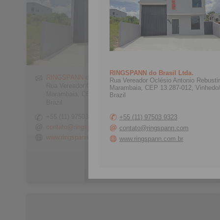
RINGSPANN do Brasil Ltda.
RINGSPANN do Brasil Ltda.
Rua Vereador Oclésio Antonio Rebustin
Rua Vereador Oclésio Antonio Rebustini, 480
Marambaia, CEP 13.287-012, Vinhedo
Marambaia, CEP 13.287-012, Vinhedo/SP
Brazil
Brazil
+55 (11) 97503 9323
+55 (11) 97503 9323
contato@ringspann.com
contato@ringspann.com
www.ringspann.com.br
www.ringspann.com.br
> Formulario de contacto