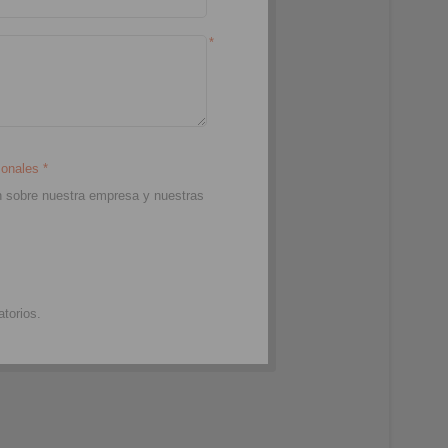
*
sil
rsonales
*
ión sobre nuestra empresa y nuestras
torios.