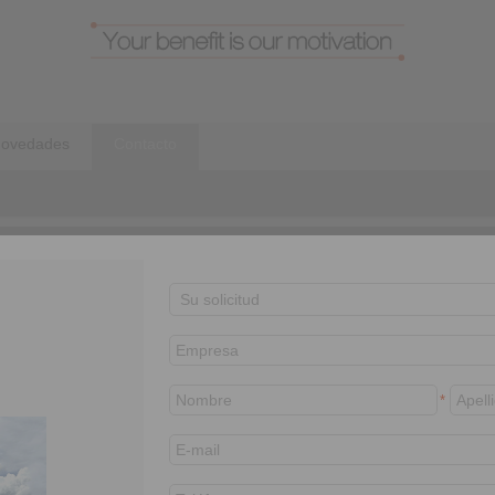
ovedades
Contacto
Pessoas de contato
*
Klaus Hepp
General Manager
+55 (11) 97503 9323
Klaus.Hepp@ringspann.com