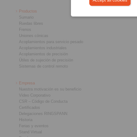
Accept all cookies
Productos
Sumario
Ruedas libres
Frenos
Uniones cónicas
Acoplamientos para servicio pesado
Acoplamientos industriales
Acoplamientos de precisión
Útiles de sujeción de precisión
Sistemas de control remoto
Empresa
Nuestra motivación es su beneficio
Video Corporativo
CSR – Código de Conducta
Certificados
Delegaciones RINGSPANN
Historia
Ferias y eventos
Stand Virtual