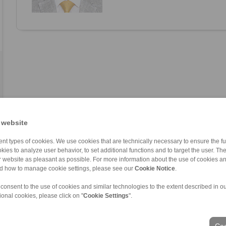
 website
nt types of cookies. We use cookies that are technically necessary to ensure the fun
kies to analyze user behavior, to set additional functions and to target the user. Th
ur website as pleasant as possible. For more information about the use of cookies a
nd how to manage cookie settings, please see our
Cookie Notice
.
 consent to the use of cookies and similar technologies to the extent described in o
ional cookies, please click on "
Cookie Settings
".
os personales
|
Condiciones de entrega y pago
|
Acceso