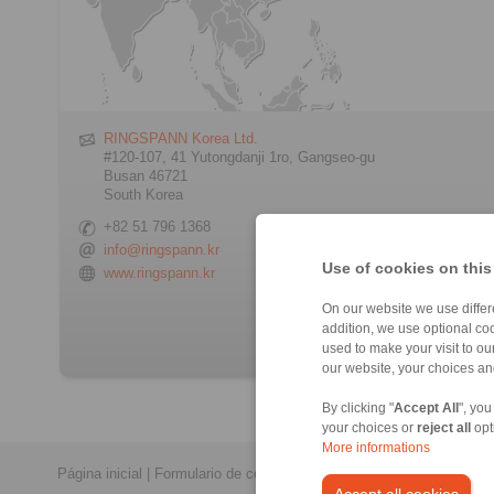
RINGSPANN Korea Ltd.
#120-107, 41 Yutongdanji 1ro, Gangseo-gu
Busan 46721
South Korea
+82 51 796 1368
info@ringspann.kr
Use of cookies on this
www.ringspann.kr
> Formulario de contacto
On our website we use differe
addition, we use optional coo
used to make your visit to o
our website, your choices a
By clicking "
Accept All
", you
your choices or
reject all
opt
More informations
Página inicial
|
Formulario de contacto
|
Impreso
|
Protección de dat