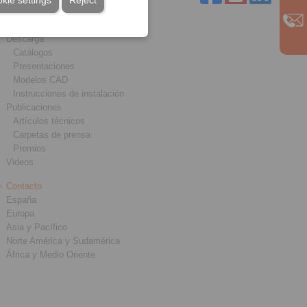
kie settings
Reject
Servicio
Descarga
Catálogos
Presentaciones
Modelos CAD
Instrucciones de instalación
Publicaciones
Artículos técnicos
Carpetas de prensa
Premios
Videos
Contacto
España
Europa
Asia y Pacífico
Norte América y Sudamérica
África y Medio Oriente