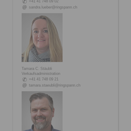
+41 41 748 09 02
sandra.lueber@ringspann.ch
Tamara C. Stäubli
Verkaufsadministration
+41 41 748 09 21
tamara.staeubli@ringspann.ch