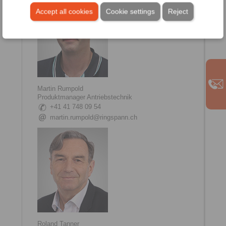
Accept all cookies
Cookie settings
Reject
Martin Rumpold
Produktmanager Antriebstechnik
+41 41 748 09 54
martin.rumpold@ringspann.ch
Roland Tanner