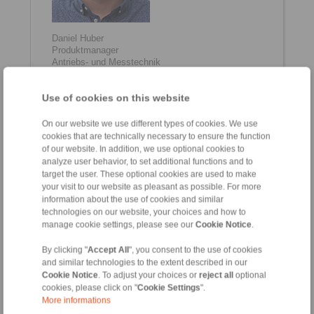
Daniel Huber
Produktmanager
Antriebs- und Messtechnik
+41 41 748 09 42
daniel.huber@ringspann.ch
Use of cookies on this website
On our website we use different types of cookies. We use
cookies that are technically necessary to ensure the function
of our website. In addition, we use optional cookies to
analyze user behavior, to set additional functions and to
target the user. These optional cookies are used to make
your visit to our website as pleasant as possible. For more
information about the use of cookies and similar
technologies on our website, your choices and how to
manage cookie settings, please see our
Cookie Notice
.
Khanh Dao
Produktmanager
By clicking "
Accept All
", you consent to the use of cookies
Antriebs- und Spanntechnik
and similar technologies to the extent described in our
+41 41 748 09 06
Cookie Notice
. To adjust your choices or
reject all
optional
cookies, please click on "
Cookie Settings
".
khanh.dao@ringspann.ch
More informations