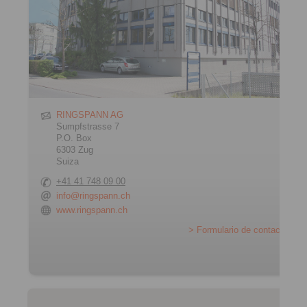
RINGSPANN AG
Sumpfstrasse 7
P.O. Box
6303 Zug
Suiza
+41 41 748 09 00
info@ringspann.ch
www.ringspann.ch
> Formulario de contacto