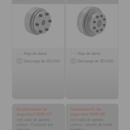
Hoja de datos
Hoja de datos
Descarga de 3D-CAD
Descarga de 3D-CAD
Acoplamiento de
Acoplamiento de
seguridad SWK-CP
seguridad SWK-BK
con cubo de apriete
con cubo de apriete
cónico - Conexión por
cónico - versión de fuelle
chaveta
metálico