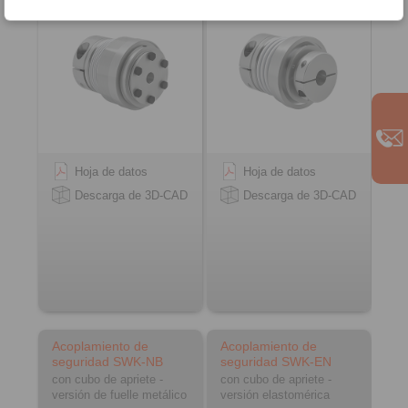
versión de fuelle metálico
Hoja de datos
Hoja de datos
Descarga de 3D-CAD
Descarga de 3D-CAD
Acoplamiento de
Acoplamiento de
seguridad SWK-NB
seguridad SWK-EN
con cubo de apriete -
con cubo de apriete -
versión de fuelle metálico
versión elastomérica