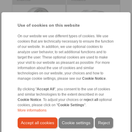
Use of cookies on this website
On our website we use different types of cookies. We use
cookies that are technically necessary to ensure the function
of our website. In addition, we use optional cookies to
analyze user behavior, to set additional functions and to
Hoja de datos
Hoja de datos
target the user. These optional cookies are used to make
Descarga de 3D-CAD
Descarga de 3D-CAD
your visit to our website as pleasant as possible. For more
information about the use of cookies and similar
technologies on our website, your choices and how to
manage cookie settings, please see our
Cookie Notice
.
By clicking "
Accept All
", you consent to the use of cookies
and similar technologies to the extent described in our
Cookie Notice
. To adjust your choices or
reject all
optional
cookies, please click on "
Cookie Settings
".
More informations
Acoplamiento de
Acoplamiento de
seguridad SWK-NK
seguridad SWK-BN
con cubo de apriete y
con cubo de apriete -
Accept all cookies
Cookie settings
Reject
cubo de apriete cónico -
versión de fuelle metálico