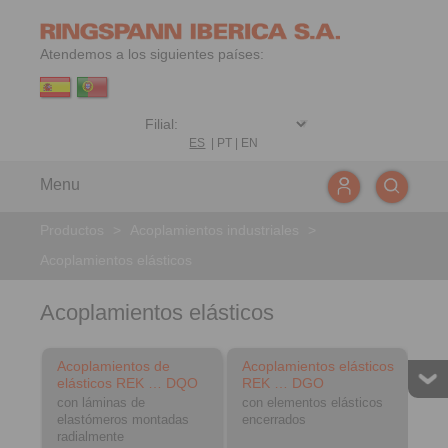
Atendemos a los siguientes países:
ES
|
PT
|
EN
Menu
Productos
>
Acoplamientos industriales
>
Acoplamientos elásticos
Acoplamientos elásticos
Acoplamientos de
Acoplamientos elásticos
elásticos REK … DQO
REK … DGO
con láminas de
con elementos elásticos
elastómeros montadas
encerrados
radialmente