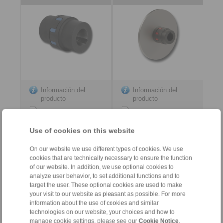
Información del
Información del
producto
producto
Hoja de datos
Hoja de datos
Product flyer
Instrucciones de
Use of cookies on this website
instalación
Instrucciones de
instalación
On our website we use different types of cookies. We use
cookies that are technically necessary to ensure the function
of our website. In addition, we use optional cookies to
analyze user behavior, to set additional functions and to
target the user. These optional cookies are used to make
your visit to our website as pleasant as possible. For more
Contacto
information about the use of cookies and similar
technologies on our website, your choices and how to
Teléfono de ventas:
manage cookie settings, please see our
Cookie Notice
.