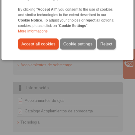
+34 945 22 77 50
By clicking "
Accept All
", you consent to the use of cookies
info@ringspann.es
and similar technologies to the extent described in our
Cookie Notice
. To adjust your choices or
reject all
optional
Consultas técnicas:
cookies, please click on "
Cookie Settings
".
More informations
+34 945 22 77 50
info@ringspann.es
Accept all cookies
Cookie settings
Reject
Acoplamientos
Acoplamientos de sobrecarga
Información
Acoplamientos de ejes
Catálogo Acoplamientos de sobrecarga
Tecnología