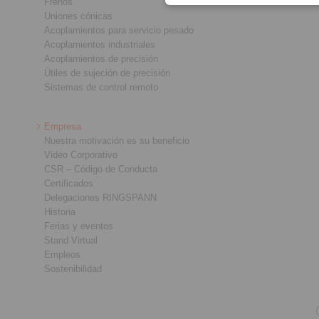
Frenos
Uniones cónicas
Acoplamientos para servicio pesado
Acoplamientos industriales
Acoplamientos de precisión
Útiles de sujeción de precisión
Sistemas de control remoto
Empresa
Nuestra motivación es su beneficio
Video Corporativo
CSR – Código de Conducta
Certificados
Delegaciones RINGSPANN
Historia
Ferias y eventos
Stand Virtual
Empleos
Sostenibilidad