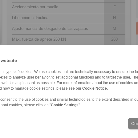
Accionamiento por muelle
F
Liberación hidráulica
H
Ajuste manual de desgaste de las zapatas
M
Máx. fuerza de apriete 260 kN
260
Disponible cilindro de presión ­montado a
R
derechas
 website
Mounting to the machine parallel to the brake
V
disc
nt types of cookies. We use cookies that are technically necessary to ensure the fun
kies to analyze user behavior, to set additional functions and to target the user. Th
ur website as pleasant as possible. For more information about the use of cookies a
nd how to manage cookie settings, please see our
Cookie Notice
.
 consent to the use of cookies and similar technologies to the extent described in o
os personales
|
Condiciones de entrega y pago
|
Acceso
ional cookies, please click on "
Cookie Settings
".
Sectores
Coo