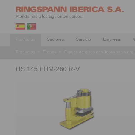
Atendemos a los siguientes países:
Productos
Sectores
Servicio
Empresa
N
Productos
>
Frenos
>
Frenos de disco con liberación hidráu
HS 145 FHM-260 R-V