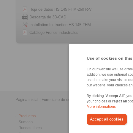
Hoja de datos HS 145 FHM-260 R-V
Descarga de 3D-CAD
Installation Instruction HS 145 FHM
Catálogo Frenos industriales
Use of cookies on this
On our website we use differe
addition, we use optional coo
used to make your visit to o
our website, your choices a
By clicking "
Accept All
", you
Página inicial
|
Formulario de contacto
|
Impreso
|
Protección de dat
your choices or
reject all
opt
More informations
Productos
Accept all cookies
Sumario
Ruedas libres