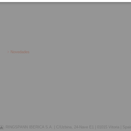
Novedades
RINGSPANN IBERICA S.A. |
C/Uzbina, 24-Nave E1 |
01015 Vitoria |
Spai