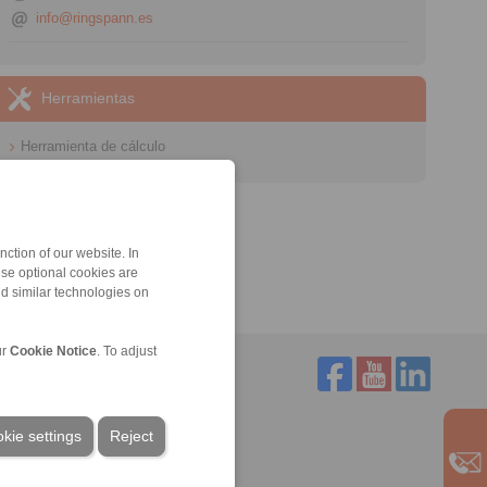
info@ringspann.es
Herramientas
Herramienta de cálculo
ction of our website. In
ese optional cookies are
nd similar technologies on
ur
Cookie Notice
. To adjust
Servicio
kie settings
Reject
Descarga
Catálogos