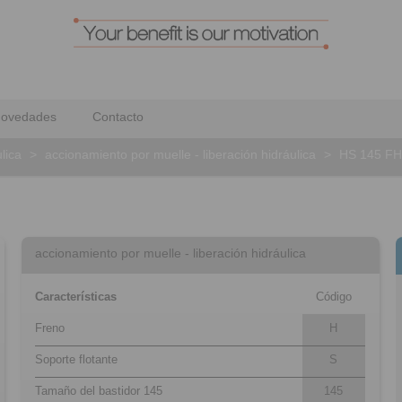
ovedades
Contacto
lica
>
accionamiento por muelle - liberación hidráulica
>
HS 145 FH
accionamiento por muelle - liberación hidráulica
Características
Código
Freno
H
Soporte flotante
S
Tamaño del bastidor 145
145