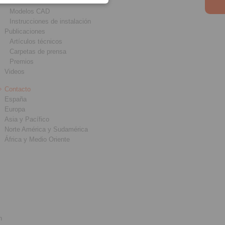
Presentaciones
Modelos CAD
Instrucciones de instalación
Publicaciones
Artículos técnicos
Carpetas de prensa
Premios
Videos
Contacto
España
Europa
Asia y Pacífico
Norte América y Sudamérica
África y Medio Oriente
n