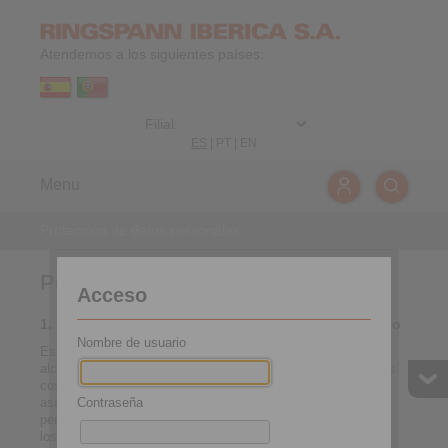
Atendemos a los siguientes países:
ES
|
PT
|
EN
Menu
Protección de datos personales
Protección de datos personales
Acceso
1. Información general y responsable del tratamiento
Nombre de usuario
Esta declaración de protección de datos aclara el tipo, el
alcance y la finalidad del tratamiento (que incluye, entre otras
cosas, la adquisición, el tratamiento y el uso de información,
Contraseña
así como la obtención de consentimientos) de datos
personales como parte de nuestra oferta online y offline y de
los sitios web, funciones y contenidos enlazados