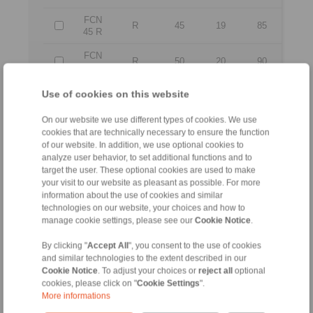
FCN
R
45
19
85
45 R
FCN
R
50
20
90
50 R
FCN
Use of cookies on this website
R
60
22
110
60 R
On our website we use different types of cookies. We use
FCN
R
80
26
140
cookies that are technically necessary to ensure the function
80 R
of our website. In addition, we use optional cookies to
analyze user behavior, to set additional functions and to
target the user. These optional cookies are used to make
All
your visit to our website as pleasant as possible. For more
information about the use of cookies and similar
technologies on our website, your choices and how to
No se aceptan demandas de responsabilidad o
garantía que se puedan derivar del uso de los
manage cookie settings, please see our
Cookie Notice
.
archivos CAD.
A pesar de ello, sirven sólo para fines de
By clicking "
Accept All
", you consent to the use of cookies
ilustración.
and similar technologies to the extent described in our
Sólo los planos de diseño que han sido facilitados
Cookie Notice
. To adjust your choices or
reject all
optional
directamente por RINGSPANN son vinculantes.
cookies, please click on "
Cookie Settings
".
More informations