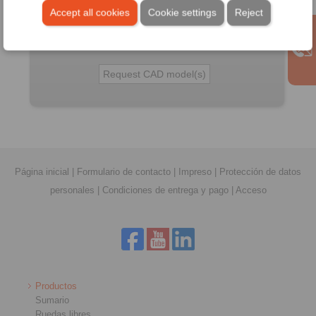
Formato del archivo:
Accept all cookies
Cookie settings
Reject
Detalle:
Página inicial
|
Formulario de contacto
|
Impreso
|
Protección de datos
personales
|
Condiciones de entrega y pago
|
Acceso
Productos
Sumario
Ruedas libres