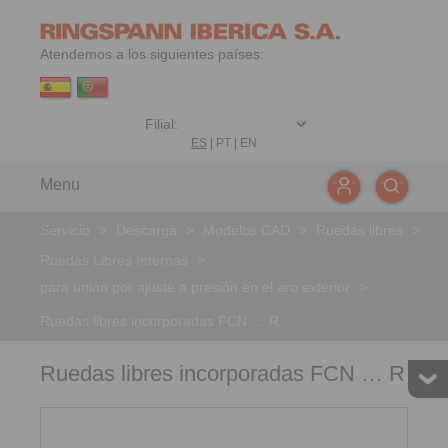
Atendemos a los siguientes países:
ES
|
PT
|
EN
Menu
Servicio
>
Descarga
>
Modelos CAD
>
Ruedas libres
>
Ruedas Libres Internas
>
para unión por ajuste a presión en el aro exterior
>
Ruedas libres incorporadas FCN … R
Ruedas libres incorporadas FCN … R