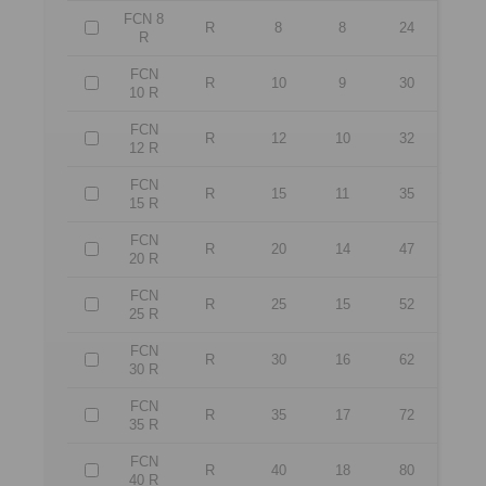
FCN 8
R
8
8
24
R
FCN
R
10
9
30
10 R
FCN
R
12
10
32
12 R
FCN
R
15
11
35
15 R
FCN
R
20
14
47
20 R
FCN
R
25
15
52
25 R
FCN
R
30
16
62
30 R
FCN
R
35
17
72
35 R
FCN
R
40
18
80
40 R