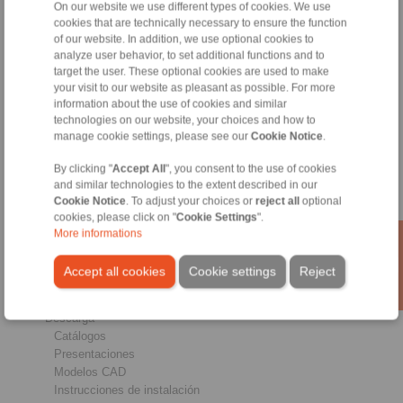
On our website we use different types of cookies. We use
cookies that are technically necessary to ensure the function
of our website. In addition, we use optional cookies to
analyze user behavior, to set additional functions and to
Productos
target the user. These optional cookies are used to make
Sumario
your visit to our website as pleasant as possible. For more
information about the use of cookies and similar
Ruedas libres
technologies on our website, your choices and how to
Frenos
manage cookie settings, please see our
Cookie Notice
.
Uniones cónicas
Acoplamientos para servicio pesado
By clicking "
Accept All
", you consent to the use of cookies
Acoplamientos industriales
and similar technologies to the extent described in our
Acoplamientos de precisión
Cookie Notice
. To adjust your choices or
reject all
optional
Útiles de sujeción de precisión
cookies, please click on "
Cookie Settings
".
Sistemas de control remoto
More informations
Sectores
Accept all cookies
Cookie settings
Reject
Servicio
Descarga
Catálogos
Presentaciones
Modelos CAD
Instrucciones de instalación