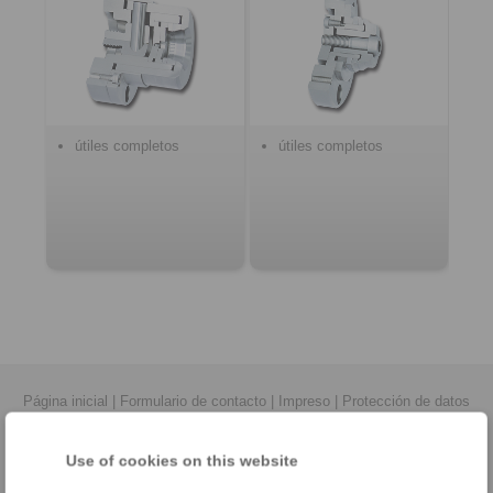
útiles completos
útiles completos
Página inicial
|
Formulario de contacto
|
Impreso
|
Protección de datos
personales
|
Condiciones de entrega y pago
|
Acceso
Use of cookies on this website