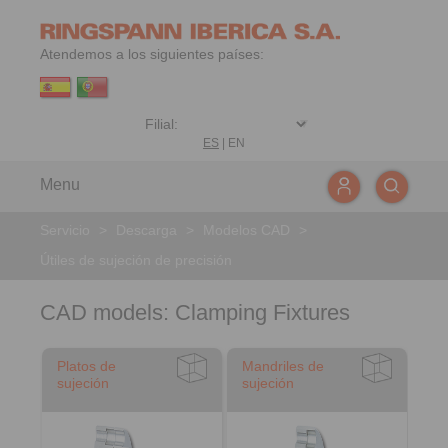
Atendemos a los siguientes países:
ES
|
EN
Menu
Servicio
>
Descarga
>
Modelos CAD
>
Útiles de sujeción de precisión
CAD models: Clamping Fixtures
Platos de
Mandriles de
sujeción
sujeción