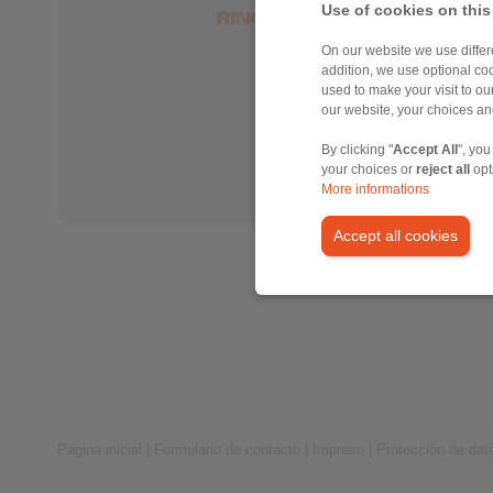
Use of cookies on this
On our website we use differe
addition, we use optional coo
used to make your visit to o
our website, your choices a
By clicking "
Accept All
", you
your choices or
reject all
opt
More informations
Accept all cookies
Página inicial
|
Formulario de contacto
|
Impreso
|
Protección de dat