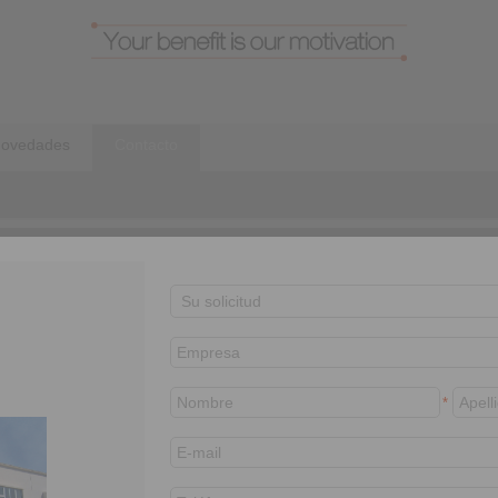
ovedades
Contacto
Personas de contacto
Acerca de nosotros
Sales Area
Borja Rodrigo
Director General
+34 945 22 77 50
*
+34 602 211 541
borja.rodrigo@ringspann.es