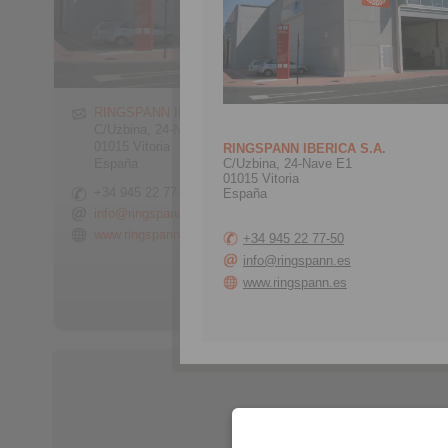
RINGSPANN IBERICA S.A.
C/Uzbina, 24-Nave E1
01015 Vitoria
RINGSPANN IBERICA S.A.
C/Uzbina, 24-Nave E1
España
01015 Vitoria
+34 945 22 77-50
España
info@ringspann.es
www.ringspann.es
+34 945 22 77-50
info@ringspann.es
> Formulario de contacto
www.ringspann.es