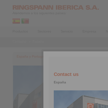
Atendemos a los siguientes países:
Productos
Sectores
Servicio
Empresa
N
Contacto
>
España
España y Portugal
Contact us
España