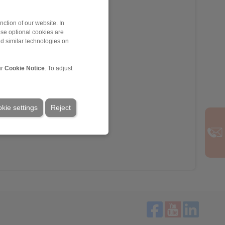
ction of our website. In
ese optional cookies are
nd similar technologies on
ur
Cookie Notice
. To adjust
kie settings
Reject