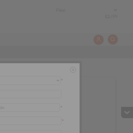
ES
|
EN
*
*
*