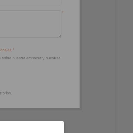
*
rsonales
*
ión sobre nuestra empresa y nuestras
torios.