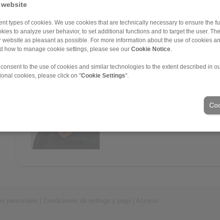
+34 945 22 77 50
 website
igor.marcos@ringspann.es
nt types of cookies. We use cookies that are technically necessary to ensure the fun
kies to analyze user behavior, to set additional functions and to target the user. Th
ur website as pleasant as possible. For more information about the use of cookies a
nd how to manage cookie settings, please see our
Cookie Notice
.
 consent to the use of cookies and similar technologies to the extent described in o
Iñigo Parada
ional cookies, please click on "
Cookie Settings
".
Producción
+34 945 22 77 50
Coo
os personales
|
Condiciones de entrega y pago
|
Acceso