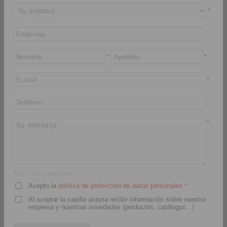
*
*
*
*
RINGSPANN IBERICA S.A.
C/Uzbina, 24-Nave E1
01015 Vitoria
España
*
+34 945 22 77-50
info@ringspann.es
www.ringspann.es
> Formulario de contacto
250
/ 250 characters
Acepto la
política de protección de datos personales
*
Al aceptar la casilla acepta recibir información sobre nuestra
empresa y nuestras novedades (productos, catálogos...)