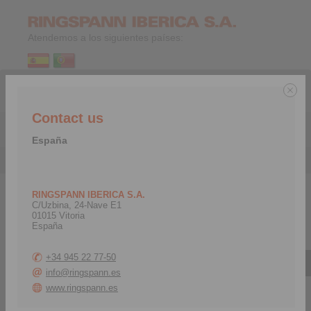
Atendemos a los siguientes países:
ES
|
EN
Contact us
Menu
España
Contacto
>
España
RINGSPANN IBERICA S.A.
España y Portugal
C/Uzbina, 24-Nave E1
01015 Vitoria
España
+34 945 22 77-50
info@ringspann.es
www.ringspann.es