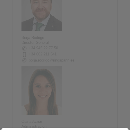
Borja Rodrigo
Director General
+34 945 22 77 50
+34 602 211 541
borja.rodrigo@ringspann.es
Oiana Aznar
Administración