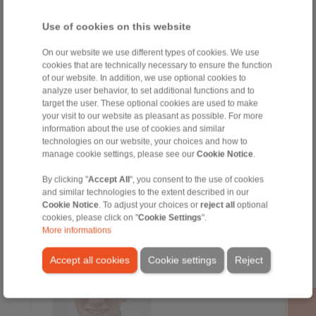
+34 945 22 77 50
oiana.aznar@ringspann.es
Use of cookies on this website
On our website we use different types of cookies. We use
cookies that are technically necessary to ensure the function
of our website. In addition, we use optional cookies to
analyze user behavior, to set additional functions and to
target the user. These optional cookies are used to make
your visit to our website as pleasant as possible. For more
information about the use of cookies and similar
technologies on our website, your choices and how to
manage cookie settings, please see our
Cookie Notice
.
Sergio Alcalde
Ventas
By clicking "
Accept All
", you consent to the use of cookies
and similar technologies to the extent described in our
+34 945 22 77 50
Cookie Notice
. To adjust your choices or
reject all
optional
+34 607 207 136
cookies, please click on "
Cookie Settings
".
sergio.alcalde@ringspann.es
More informations
Accept all cookies
Cookie settings
Reject