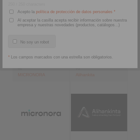
250
/ 250 characters
Acepto la
política de protección de datos personales
*
Al aceptar la casilla acepta recibir información sobre nuestra
empresa y nuestras novedades (productos, catálogos...)
Lugar 9
Residencia 3, Lugar N40
São Paulo, Brasil
+ P34
Rio de Janeiro, Brasil
No soy un robot
*
Los campos marcados con una estrella son obligatorios.
2026-09-29 hasta 2026-10-
2026-09-29 hasta 2026-10-
02
01
MICRONORA
Alihankita