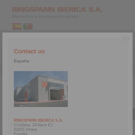
Atendemos a los siguientes países:
ES
|
PT
|
EN
Contact us
Menu
España
Empresa
>
Ferias y eventos
Ferias y eventos
2026-08-24 hasta 2026-08-
2026-09-07 hasta 2026-09-
27
11
EXPOSIBRAM 2026
Electra Mining Africa
RINGSPANN IBERICA S.A.
C/Uzbina, 24-Nave E1
01015 Vitoria
España