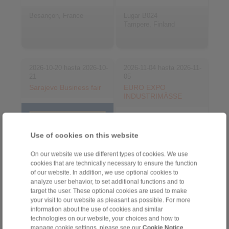
Besançon, France
Lugar B024
Tampere, Finland
2026-10-20 hasta 2026-10-
2026-11-04 hasta 2026-11-
21
05
Sarajevo Business fair
EURO EXPO
INDUSTRIMÄSSE
Use of cookies on this website
On our website we use different types of cookies. We use
cookies that are technically necessary to ensure the function
of our website. In addition, we use optional cookies to
analyze user behavior, to set additional functions and to
target the user. These optional cookies are used to make
your visit to our website as pleasant as possible. For more
Sarajevo, Bosnia and
information about the use of cookies and similar
Herzegovina
Gävle, Sweden
technologies on our website, your choices and how to
manage cookie settings, please see our
Cookie Notice
.