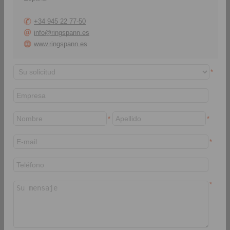
+34 945 22 77-50
info@ringspann.es
www.ringspann.es
*
Lugar FE24B3
Johannesburg, South
Belo Horizonte, Brasil
Africa
*
*
2026-09-08 hasta 2026-09-
2026-09-21 hasta 2026-09-
*
10
24
ABM Week
ROG
*