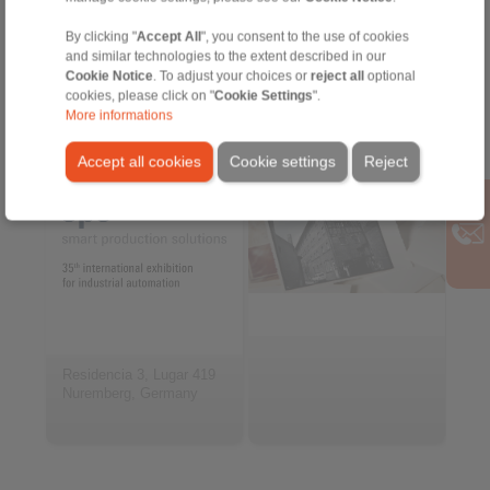
By clicking "
Accept All
", you consent to the use of cookies
and similar technologies to the extent described in our
2026-11-24 hasta 2026-11-
Cookie Notice
. To adjust your choices or
reject all
optional
26
Arquivo
cookies, please click on "
Cookie Settings
".
SPS Expo
More informations
Accept all cookies
Cookie settings
Reject
Residencia 3, Lugar 419
Nuremberg, Germany