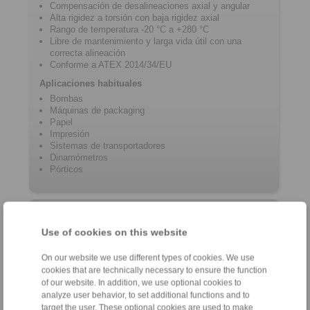
Compensación de desalineaciones axial y angular
Alta rigidez a torsión con baja rigidez axial
Rango de temperatura -20 °C a +280 °C
Libre de mantenimiento y larga vida útil con una
correcta alineación
Conforme a ATEX 2014/34/EU
Aplicaciones habituales
Bombas
Máquinas de packaging
Papel
Impresión
Sistemas de transportadores
Dinamómetros
Pórticos
Información del producto
Use of cookies on this website
Hoja de datos RDL … DSO
On our website we use different types of cookies. We use
Flyer Disc Couplings
cookies that are technically necessary to ensure the function
Instrucciones de instalación RDL … DSO/… DSZ/
of our website. In addition, we use optional cookies to
… DSA
analyze user behavior, to set additional functions and to
target the user. These optional cookies are used to make