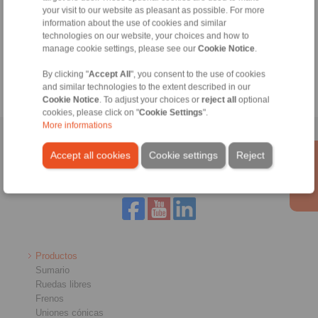
Catálogo Acoplamientos de ejes
your visit to our website as pleasant as possible. For more
information about the use of cookies and similar
Configurator
technologies on our website, your choices and how to
manage cookie settings, please see our
Cookie Notice
.
By clicking "
Accept All
", you consent to the use of cookies
and similar technologies to the extent described in our
Cookie Notice
. To adjust your choices or
reject all
optional
cookies, please click on "
Cookie Settings
".
More informations
Página inicial
|
Formulario de contacto
|
Impreso
|
Protección de datos
Accept all cookies
Cookie settings
Reject
personales
|
Condiciones de entrega y pago
|
Acceso
Productos
Sumario
Ruedas libres
Frenos
Uniones cónicas