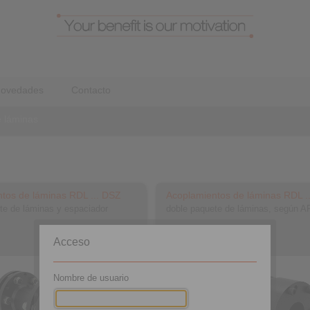
ovedades
Contacto
 láminas
tos de láminas RDL ... DSZ
Acoplamientos de láminas RDL .
te de láminas y espaciador
doble paquete de láminas, según A
Acceso
Nombre de usuario