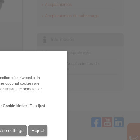
Acoplamientos
Acoplamientos de sobrecarga
Información
Acoplamientos de ejes
Catálogo Acoplamientos de
sobrecarga
ction of our website. In
Tecnología
ese optional cookies are
nd similar technologies on
ur
Cookie Notice
. To adjust
kie settings
Reject
Servicio