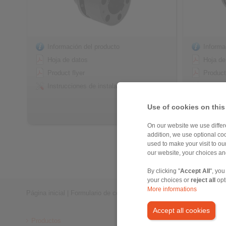
Información del producto
Informa
Hoja de datos
Hoja de
Product flyer
Product
Instrucciones de instalación
Instruc
Use of cookies on this
On our website we use differe
addition, we use optional coo
used to make your visit to o
our website, your choices a
By clicking "
Accept All
", you
your choices or
reject all
opt
More informations
Página inicial
|
Formulario de contacto
|
Impreso
|
Protección de dat
Accept all cookies
Productos