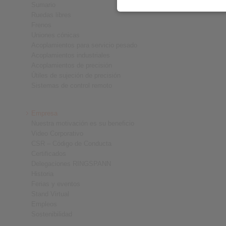
Sumario
Ruedas libres
Frenos
Uniones cónicas
Acoplamientos para servicio pesado
Acoplamientos industriales
Acoplamientos de precisión
Útiles de sujeción de precisión
Sistemas de control remoto
Empresa
Nuestra motivación es su beneficio
Video Corporativo
CSR – Código de Conducta
Certificados
Delegaciones RINGSPANN
Historia
Ferias y eventos
Stand Virtual
Empleos
Sostenibilidad