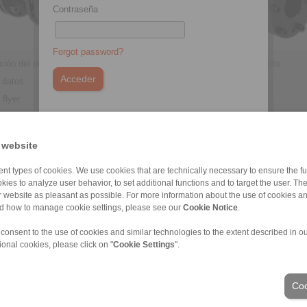
Contraseña
Forgot password?
ción del producto
Información del producto
 datos
Hoja de datos
 flyer
Product flyer
ciones de instalación
Instrucciones de instalación
You do not have an account yet?
Register here
 website
nt types of cookies. We use cookies that are technically necessary to ensure the fun
kies to analyze user behavior, to set additional functions and to target the user. Th
ur website as pleasant as possible. For more information about the use of cookies a
nd how to manage cookie settings, please see our
Cookie Notice
.
 consent to the use of cookies and similar technologies to the extent described in o
ional cookies, please click on "
Cookie Settings
".
os personales
|
Condiciones de entrega y pago
|
Acceso
Coo
Sectores