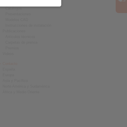
Descarga
Catálogos
Presentaciones
Modelos CAD
Instrucciones de instalación
Publicaciones
Artículos técnicos
Carpetas de prensa
Premios
Videos
Contacto
España
Europa
Asia y Pacífico
Norte América y Sudamérica
África y Medio Oriente