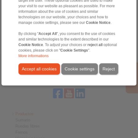
target the user. These optional cookies are used to make
your visit to our website as pleasant as possible. For more
Consultas técnicas:
information about the use of cookies and similar
technologies on our website, your choices and how to
+34 945 22 77 50
manage cookie settings, please see our
Cookie Notice
.
info@ringspann.es
By clicking "
Accept All
", you consent to the use of cookies
and similar technologies to the extent described in our
Cookie Notice
. To adjust your choices or
reject all
optional
cookies, please click on "
Cookie Settings
".
More informations
Página inicial
|
Formulario de contacto
|
Impreso
|
Protección de datos
Accept all cookies
Cookie settings
Reject
personales
|
Condiciones de entrega y pago
|
Acceso
Productos
Sumario
Ruedas libres
Frenos