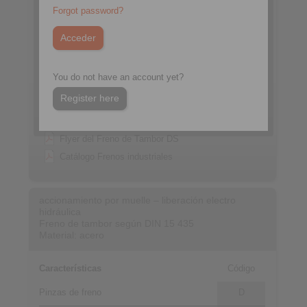
Forgot password?
You do not have an account yet?
Register here
Hoja de datos DT 250 FEA … H - ST
Flyer del Freno de Tambor DS
Catálogo Frenos industriales
accionamiento por muelle – liberación electro
hidráulica
Freno de tambor según DIN 15 435
Material: acero
Características
Código
Pinzas de freno
D