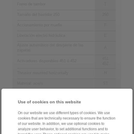
Freno de tambor
T
Tamaño del bastidor 250
250
Accionamiento por muelle
F
Liberación electro hidráulica
E
Ajuste automático del desgaste de las
A
zapatas
451
Activadores disponibles 451 ó 452
452
Thrustor mounted horizontally
H
Material: acero
ST
Use of cookies on this website
Contacto
On our website we use different types of cookies. We use
Teléfono de ventas:
cookies that are technically necessary to ensure the function
+34 945 22 77 50
of our website. In addition, we use optional cookies to
analyze user behavior, to set additional functions and to
info@ringspann.es