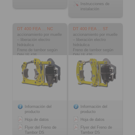
Instrucciones de
instalación
DT 400 FEA … NC
DT 400 FEA … ST
accionamiento por muelle
accionamiento por muelle
– liberación electro
– liberación electro
hidráulica
hidráulica
Freno de tambor según
Freno de tambor según
DIN 15 435
DIN 15 435
Material: fundición
Material: acero
Información del
Información del
producto
producto
Hoja de datos
Hoja de datos
Flyer del Freno de
Flyer del Freno de
Tambor DS
Tambor DS