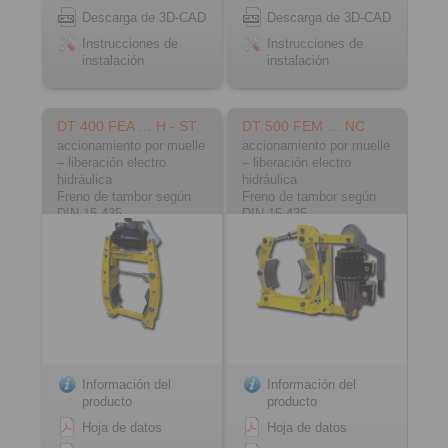
Descarga de 3D-CAD
Descarga de 3D-CAD
Instrucciones de
Instrucciones de
instalación
instalación
DT 400 FEA … H - ST
DT 500 FEM … NC
accionamiento por muelle
accionamiento por muelle
– liberación electro
– liberación electro
hidráulica
hidráulica
Freno de tambor según
Freno de tambor según
DIN 15 435
DIN 15 435
Material: acero
Material: fundición
Información del
Información del
producto
producto
Hoja de datos
Hoja de datos