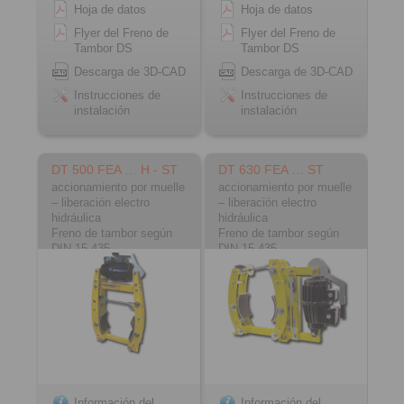
Hoja de datos
Hoja de datos
Flyer del Freno de
Flyer del Freno de
Tambor DS
Tambor DS
Descarga de 3D-CAD
Descarga de 3D-CAD
Instrucciones de
Instrucciones de
instalación
instalación
DT 500 FEA … H - ST
DT 630 FEA … ST
accionamiento por muelle
accionamiento por muelle
– liberación electro
– liberación electro
hidráulica
hidráulica
Freno de tambor según
Freno de tambor según
DIN 15 435
DIN 15 435
Material: acero
Material: acero
Información del
Información del