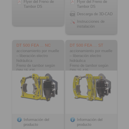
Flyer del Freno de
Flyer del Freno de
Tambor DS
Tambor DS
Descarga de 3D-CAD
Instrucciones de
instalación
DT 500 FEA … NC
DT 500 FEA … ST
accionamiento por muelle
accionamiento por muelle
– liberación electro
– liberación electro
hidráulica
hidráulica
Freno de tambor según
Freno de tambor según
DIN 15 435
DIN 15 435
Material: fundición
Material: acero
Información del
Información del
producto
producto