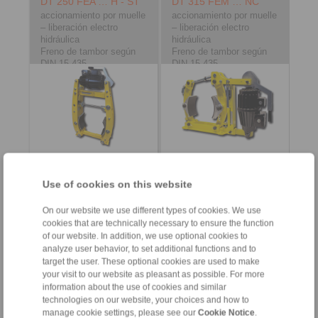
DT 250 FEA … H - ST
DT 315 FEM … NC
accionamiento por muelle
accionamiento por muelle
– liberación electro
– liberación electro
hidráulica
hidráulica
Freno de tambor según
Freno de tambor según
DIN 15 435
DIN 15 435
Material: acero
Material: fundición
Use of cookies on this website
Información del
Información del
producto
producto
On our website we use different types of cookies. We use
Hoja de datos
Hoja de datos
cookies that are technically necessary to ensure the function
Flyer del Freno de
Flyer del Freno de
of our website. In addition, we use optional cookies to
Tambor DS
Tambor DS
analyze user behavior, to set additional functions and to
target the user. These optional cookies are used to make
Descarga de 3D-CAD
your visit to our website as pleasant as possible. For more
Instrucciones de
information about the use of cookies and similar
instalación
technologies on our website, your choices and how to
manage cookie settings, please see our
Cookie Notice
.