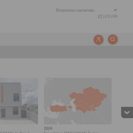
PT
|
ES
|
EN
2024