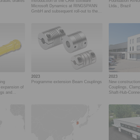
draulic brakes
Introduction of the CRM software
Foundation RING
Microsoft Dynamics at RINGSPANN
Ltda., Brazil
GmbH and subsequent roll-out to the
RINGSPANN Group. Project duration:
10/2024 to 11/2027
2023
2023
ing
Programme extension Beam Couplings
New construction
expansion of
Couplings, Clamp
ngs and
Shaft-Hub-Conne
at RINGSPANN