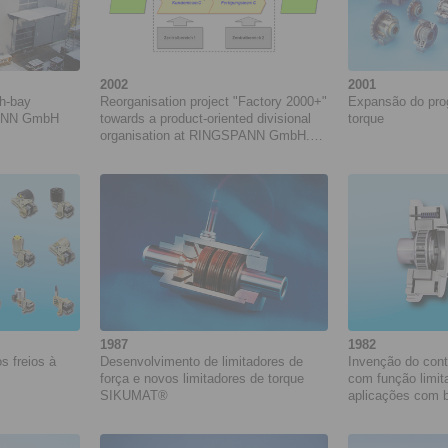
2002
2001
gh-bay
Reorganisation project "Factory 2000+"
Expansão do prog
NNN GmbH
towards a product-oriented divisional
torque
organisation at RINGSPANN GmbH.
Project duration: 05/2002 to 04/2005
1987
1982
s freios à
Desenvolvimento de limitadores de
Invenção do cont
força e novos limitadores de torque
com função limit
SIKUMAT®
aplicações com 
carga do torque 
reverso entre vá
acionamento em 