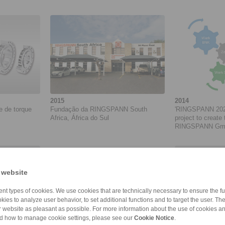
2015
2014
e de torque
Fundação da RINGSPANN South
'RINGSPANN 2020
Africa, África do Sul
project to create 
RINGSPANN GmbH.
05/2014 to 06/20
 website
nt types of cookies. We use cookies that are technically necessary to ensure the fun
kies to analyze user behavior, to set additional functions and to target the user. Th
ur website as pleasant as possible. For more information about the use of cookies a
nd how to manage cookie settings, please see our
Cookie Notice
.