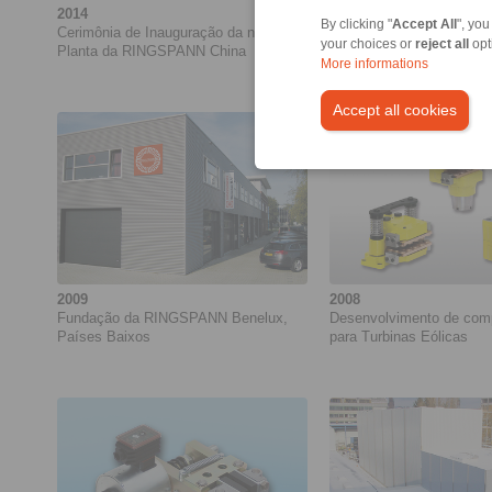
2014
2014
By clicking "
Accept All
", you
Cerimônia de Inauguração da nova
Sistema de Controle BCS
your choices or
reject all
opt
Planta da RINGSPANN China
frenagem controlada
More informations
Accept all cookies
2009
2008
Fundação da RINGSPANN Benelux,
Desenvolvimento de com
Países Baixos
para Turbinas Eólicas