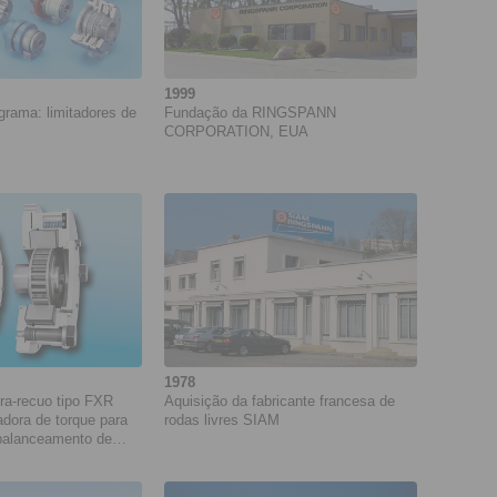
1999
rama: limitadores de
Fundação da RINGSPANN
CORPORATION, EUA
1978
ra-recuo tipo FXR
Aquisição da fabricante francesa de
adora de torque para
rodas livres SIAM
balanceamento de
de acionamento
rias unidades de
uma correia