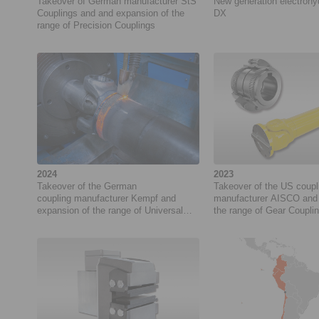
Takeover of German manufacturer StS
New generation electrohy
Couplings and and expansion of the
DX
range of Precision Couplings
2024
2023
Takeover of the German
Takeover of the US coupl
coupling manufacturer Kempf and
manufacturer AISCO and 
expansion of the range of Universal
the range of Gear Coupli
Joints
Universal Joints