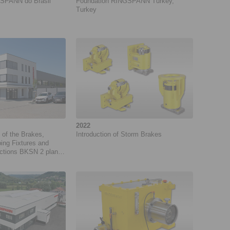
SPANN do Brasil
Foundation RINGSPANN Turkey,
Turkey
2022
 of the Brakes,
Introduction of Storm Brakes
ing Fixtures and
ctions BKSN 2 plant
 GmbH