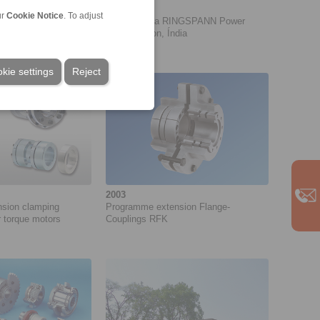
2011
ur
Cookie Notice
. To adjust
sion Housing
Fundação da RINGSPANN Power
Transmission, Índia
kie settings
Reject
2003
sion clamping
Programme extension Flange-
 torque motors
Couplings RFK