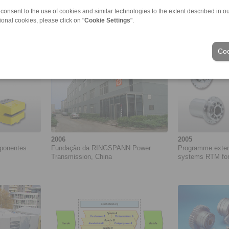
2013
2013
 consent to the use of cookies and similar technologies to the extent described in o
 600 para
Introduction of SAP at RINGSPANN
Programme exten
ional cookies, please click on "
Cookie Settings
".
GmbH and subsequent roll-out to the
Freewheels FH
RINGSPANN Group. Project duration:
01/2013 to 03/2021
Coo
2006
2005
ponentes
Fundação da RINGSPANN Power
Programme exten
Transmission, China
systems RTM for