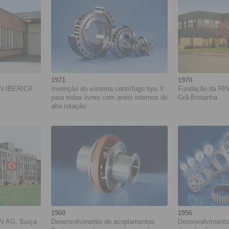
transportadora
1971
1970
N IBERICA
Invenção do sistema centrífugo tipo X
Fundação da RI
para rodas livres com anéis internos de
Grã-Bretanha
alta rotação
1960
1956
N AG, Suíça
Desenvolvimento de acoplamentos
Desenvolvimento 