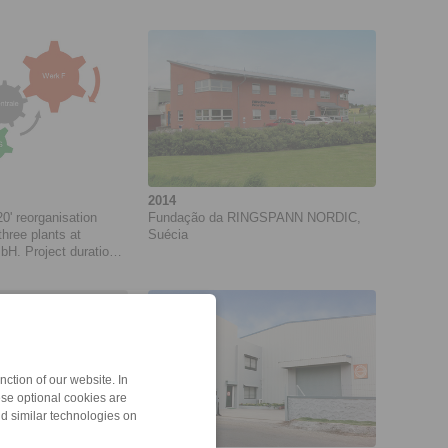
2014
' reorganisation
Fundação da RINGSPANN NORDIC,
three plants at
Suécia
 Project duration:
18
ction of our website. In
ese optional cookies are
nd similar technologies on