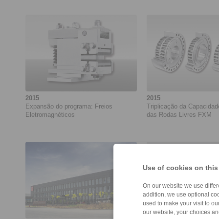
2015
2015
Expansão do programa: Freios
Triplicação da Capacidad
Eletromagnéticos
das Rodas Livres FXM
Use of cookies on this
On our website we use differe
addition, we use optional coo
used to make your visit to o
our website, your choices a