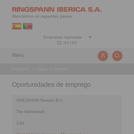
Atendemos os seguintes países:
PT
|
ES
|
EN
Menu
Empresa
>
Vagas e Carreira
Oportunidades de emprego
RINGSPANN Benelux B.V.
The Netherlands
Zuid