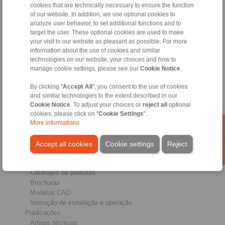
cookies that are technically necessary to ensure the function
of our website. In addition, we use optional cookies to
analyze user behavior, to set additional functions and to
Produtos
target the user. These optional cookies are used to make
Visão geral
your visit to our website as pleasant as possible. For more
Rodas Livres
information about the use of cookies and similar
Freios
technologies on our website, your choices and how to
Conexões Eixo-Cubo
manage cookie settings, please see our
Cookie Notice
.
Acoplamentos de Serviço Pesado
Acoplamentos Industriais
By clicking "
Accept All
", you consent to the use of cookies
Acoplamentos de Precisão
and similar technologies to the extent described in our
Dispositivos de Fixação de Precisão
Cookie Notice
. To adjust your choices or
reject all
optional
cookies, please click on "
Cookie Settings
".
Sistemas de Controle Remoto RCS®
More informations
Setores chave
Accept all cookies
Cookie settings
Reject
Serviço
Downloads
Catalogos de produtos
Brochuras
Modelos CAD
Instrução de instalação e operação
Publicações
Artigos técnicos