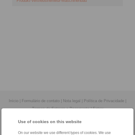
Produkt-Vertriebsinenieur-Maschinenbau
Início
|
Formulário de contato
|
Nota legal
|
Política de Privacidade
|
Termos de Entrega e Pagamento
|
Entrar
Use of cookies on this website
On our website we use different types of cookies. We use