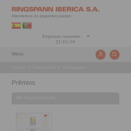
Atendemos os seguintes países:
PT
|
ES
|
EN
Menu
Serviço
>
Publicações
>
Premiações
Prêmios
MM MaschinenMarkt