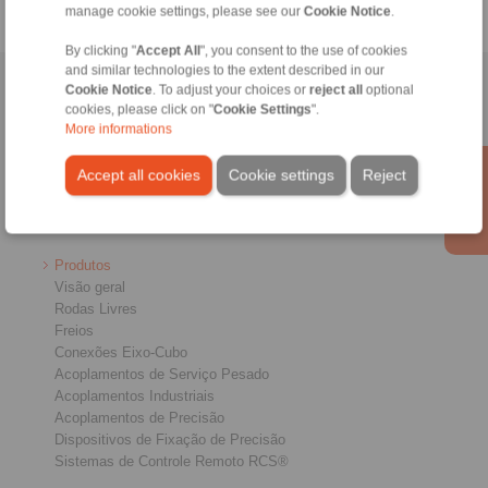
manage cookie settings, please see our
Cookie Notice
.
By clicking "
Accept All
", you consent to the use of cookies
and similar technologies to the extent described in our
Início
|
Formulário de contato
|
Nota legal
|
Política de Privacidade
|
Cookie Notice
. To adjust your choices or
reject all
optional
cookies, please click on "
Cookie Settings
".
Termos de Entrega e Pagamento
|
Entrar
More informations
Accept all cookies
Cookie settings
Reject
Produtos
Visão geral
Rodas Livres
Freios
Conexões Eixo-Cubo
Acoplamentos de Serviço Pesado
Acoplamentos Industriais
Acoplamentos de Precisão
Dispositivos de Fixação de Precisão
Sistemas de Controle Remoto RCS®