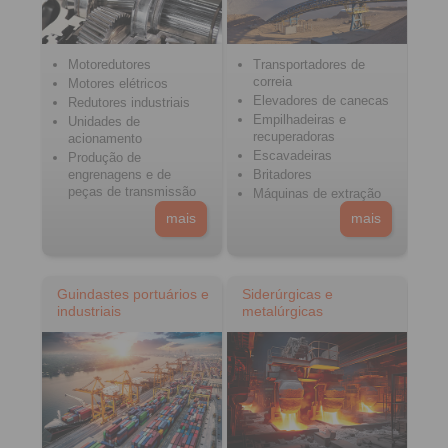
Motoredutores
Transportadores de
correia
Motores elétricos
Elevadores de canecas
Redutores industriais
Empilhadeiras e
Unidades de
recuperadoras
acionamento
Escavadeiras
Produção de
engrenagens e de
Britadores
peças de transmissão
Máquinas de extração
mais
mais
Guindastes portuários e
Siderúrgicas e
industriais
metalúrgicas