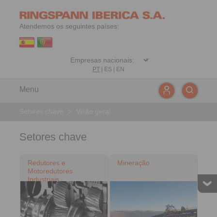
Atendemos os seguintes países:
PT
|
ES
|
EN
Menu
Setores chave
>
Visão geral
Setores chave
Redutores e
Mineração
Motoredutores
Industriais