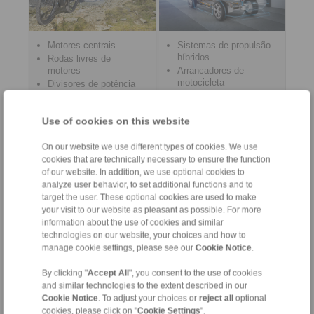
Motores centrais
Sistemas de propulsão
híbridos
Rodas livres de
motores
Arrancadores de
motocicleta
Divisores de potência
Veículos Elétricos
Motores de cubo
Destrancamento de
Rodas livres do
Use of cookies on this website
emergência do
pedaleiro
conector de carga
On our website we use different types of cookies. We use
mais
cookies that are technically necessary to ensure the function
of our website. In addition, we use optional cookies to
analyze user behavior, to set additional functions and to
target the user. These optional cookies are used to make
Tecnologia de
Alimentício e
your visit to our website as pleasant as possible. For more
impressão e papel
Embalagens
information about the use of cookies and similar
technologies on our website, your choices and how to
manage cookie settings, please see our
Cookie Notice
.
By clicking "
Accept All
", you consent to the use of cookies
and similar technologies to the extent described in our
Cookie Notice
. To adjust your choices or
reject all
optional
cookies, please click on "
Cookie Settings
".