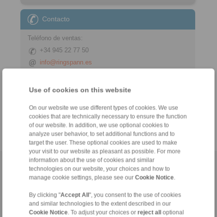
Contacto
Teléfono de ventas:
+34 945 22 77 50
info@ringspann.es
Consultas técnicas:
Use of cookies on this website
+34 945 22 77 50
info@ringspann.es
On our website we use different types of cookies. We use
cookies that are technically necessary to ensure the function
of our website. In addition, we use optional cookies to
analyze user behavior, to set additional functions and to
target the user. These optional cookies are used to make
your visit to our website as pleasant as possible. For more
information about the use of cookies and similar
Página inicial
|
Formulario de contacto
|
Impreso
|
Protección de datos
technologies on our website, your choices and how to
manage cookie settings, please see our
Cookie Notice
.
personales
|
Condiciones de entrega y pago
|
Acceso
By clicking "
Accept All
", you consent to the use of cookies
and similar technologies to the extent described in our
Cookie Notice
. To adjust your choices or
reject all
optional