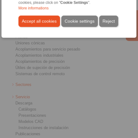
cookies, please click on "
Cookie Settings
".
More informations
Productos
Accept all cookies
Cookie settings
Reject
Sumario
Ruedas libres
Frenos
Uniones cónicas
Acoplamientos para servicio pesado
Acoplamientos industriales
Acoplamientos de precisión
Útiles de sujeción de precisión
Sistemas de control remoto
Sectores
Servicio
Descarga
Catálogos
Presentaciones
Modelos CAD
Instrucciones de instalación
Publicaciones