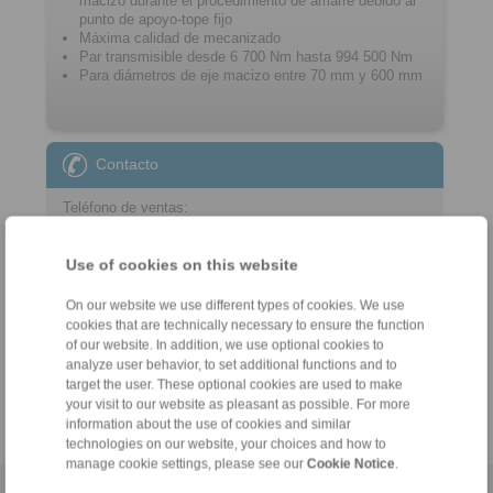
macizo durante el procedimiento de amarre debido al
punto de apoyo-tope fijo
Máxima calidad de mecanizado
Par transmisible desde 6 700 Nm hasta 994 500 Nm
Para diámetros de eje macizo entre 70 mm y 600 mm
Contacto
Teléfono de ventas:
+34 945 22 77 50
info@ringspann.es
Use of cookies on this website
On our website we use different types of cookies. We use
Consultas técnicas:
cookies that are technically necessary to ensure the function
+34 945 22 77 50
of our website. In addition, we use optional cookies to
info@ringspann.es
analyze user behavior, to set additional functions and to
target the user. These optional cookies are used to make
your visit to our website as pleasant as possible. For more
information about the use of cookies and similar
technologies on our website, your choices and how to
manage cookie settings, please see our
Cookie Notice
.