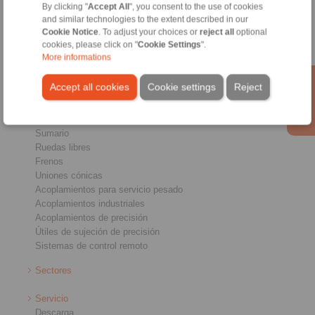
Página inicial
|
Formulario de contacto
|
Impreso
|
Protección de datos
By clicking "
Accept All
", you consent to the use of cookies
and similar technologies to the extent described in our
personales
|
Condiciones de entrega y pago
|
Acceso
Cookie Notice
. To adjust your choices or
reject all
optional
cookies, please click on "
Cookie Settings
".
More informations
Accept all cookies
Cookie settings
Reject
Productos
Sumario
Ruedas libres
Frenos
Uniones cónicas
Acoplamientos para servicio pesado
Acoplamientos industriales
Acoplamientos de precisión
Útiles de sujeción de precisión
Sistemas de control remoto
Sectores
Servicio
Descarga