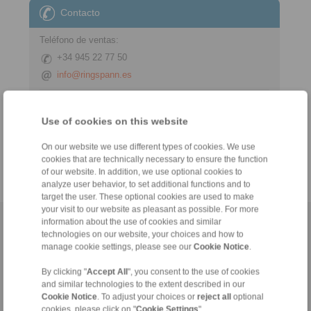
Contacto
Teléfono de ventas:
+34 945 22 77 50
info@ringspann.es
Consultas técnicas:
+34 945 22 77 50
Use of cookies on this website
info@ringspann.es
On our website we use different types of cookies. We use
cookies that are technically necessary to ensure the function
of our website. In addition, we use optional cookies to
analyze user behavior, to set additional functions and to
target the user. These optional cookies are used to make
your visit to our website as pleasant as possible. For more
information about the use of cookies and similar
Página inicial
|
Formulario de contacto
|
Impreso
|
Protección de datos
technologies on our website, your choices and how to
personales
|
Condiciones de entrega y pago
|
Acceso
manage cookie settings, please see our
Cookie Notice
.
By clicking "
Accept All
", you consent to the use of cookies
and similar technologies to the extent described in our
Cookie Notice
. To adjust your choices or
reject all
optional
cookies, please click on "
Cookie Settings
".