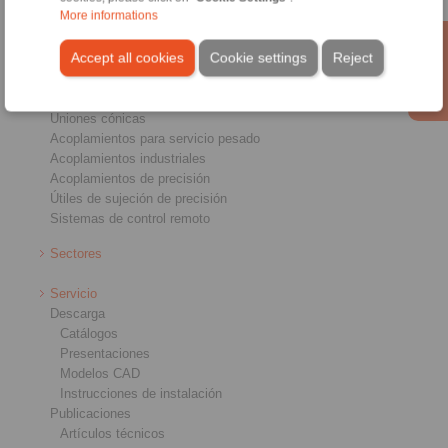
More informations
Productos
Accept all cookies
Cookie settings
Reject
Sumario
Ruedas libres
Frenos
Uniones cónicas
Acoplamientos para servicio pesado
Acoplamientos industriales
Acoplamientos de precisión
Útiles de sujeción de precisión
Sistemas de control remoto
Sectores
Servicio
Descarga
Catálogos
Presentaciones
Modelos CAD
Instrucciones de instalación
Publicaciones
Artículos técnicos