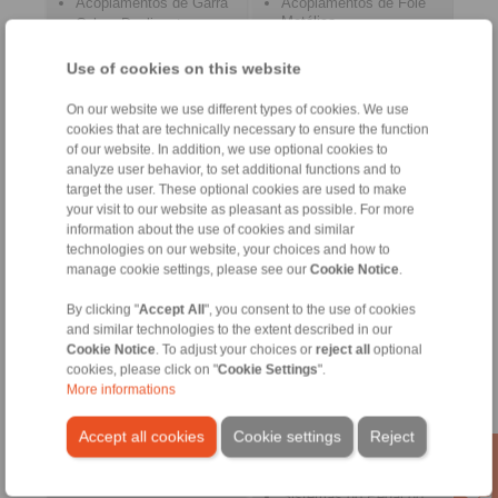
Acoplamentos de Garra
Acoplamentos de Fole
Metálico
Cubos Deslizantes
Acoplamentos de Eixo
Acoplamentos
Intermediário
Flexíveis
Use of cookies on this website
Acoplamentos
Limitadores de Força
Helicoidais
On our website we use different types of cookies. We use
Limitadores de Torque
cookies that are technically necessary to ensure the function
Dispositivos de Fixação
Sistemas de Controle
of our website. In addition, we use optional cookies to
de Precisão
Remoto RCS®
analyze user behavior, to set additional functions and to
target the user. These optional cookies are used to make
your visit to our website as pleasant as possible. For more
information about the use of cookies and similar
technologies on our website, your choices and how to
manage cookie settings, please see our
Cookie Notice
.
By clicking "
Accept All
", you consent to the use of cookies
and similar technologies to the extent described in our
Cookie Notice
. To adjust your choices or
reject all
optional
cookies, please click on "
Cookie Settings
".
Mandris de Fixação de
Cabos de Tração e
More informations
Precisão
Compressão
Pinos de Fixação de
Cabos de Bowden
Precisão
Cabos Funcionais
Accept all cookies
Cookie settings
Reject
Acoplamentos de
Alavancas de
Fixação
Regulação e Ajuste
Sistemas do Pedal do