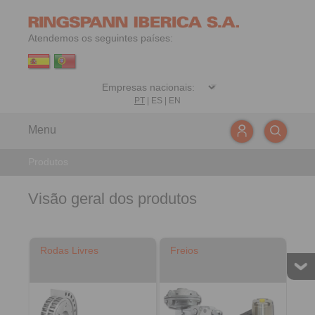
Atendemos os seguintes países:
PT
|
ES
|
EN
Menu
Produtos
Visão geral dos produtos
Rodas Livres
Freios