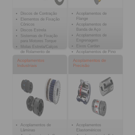
Discos de Contração
Acoplamentos de
Flange
Elementos de Fixação
Cônicos
Acoplamentos de
Banda de Aço
Discos Estrela
Acoplamentos de
Sistemas de Fixação
Engrenagem
para Motores Torque
Eixos Cardan
Molas Estrela/Calços
de Rolamento de
Acoplamentos de Pino
Esferas
e Bucha
Acoplamentos
Acoplamentos de
Limitadores de Torque
Industriais
Precisão
para Serviço Pesado
Acoplamentos de
Acoplamentos
Lâminas
Elastoméricos