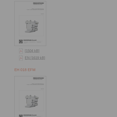
[1504 kB]
EN [1619 kB]
EH 018 EFM