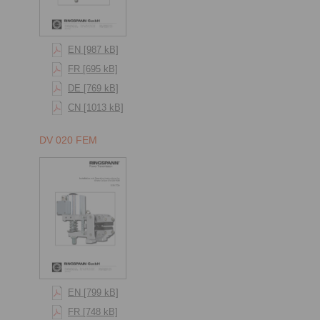
EN [987 kB]
FR [695 kB]
DE [769 kB]
CN [1013 kB]
DV 020 FEM
EN [799 kB]
FR [748 kB]