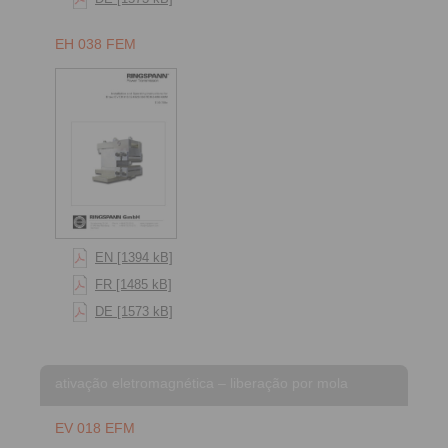
EH 038 FEM
EN [1394 kB]
FR [1485 kB]
DE [1573 kB]
ativação eletromagnética – liberação por mola
EV 018 EFM