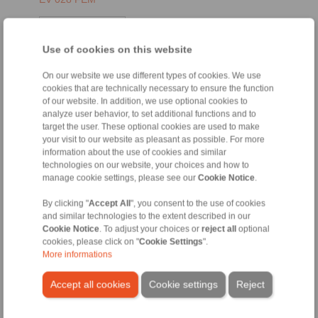
Use of cookies on this website
On our website we use different types of cookies. We use
cookies that are technically necessary to ensure the function
of our website. In addition, we use optional cookies to
analyze user behavior, to set additional functions and to
target the user. These optional cookies are used to make
your visit to our website as pleasant as possible. For more
EN [1394 kB]
information about the use of cookies and similar
technologies on our website, your choices and how to
FR [1485 kB]
manage cookie settings, please see our
Cookie Notice
.
DE [1573 kB]
By clicking "
Accept All
", you consent to the use of cookies
and similar technologies to the extent described in our
EH 028 FEM
Cookie Notice
. To adjust your choices or
reject all
optional
cookies, please click on "
Cookie Settings
".
More informations
Accept all cookies
Cookie settings
Reject