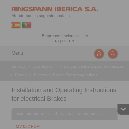
Atendemos os seguintes países:
PT
|
ES
|
EN
Menu
Serviço
>
Downloads
>
Instrução de instalação e operação
>
Freios
>
Pinças de Freios Eletromagnéticos
Installation and Operating Instructions
for electrical Brakes
acionado por mola – liberação eletromagnética
MV 022 FEM