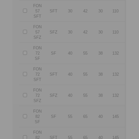
FON
57
SFT
30
42
30
110
45
SFT
FON
57
SFZ
30
42
30
110
45
SFZ
FON
72
SF
40
55
38
132
60
SF
FON
72
SFT
40
55
38
132
60
SFT
FON
72
SFZ
40
55
38
132
60
SFZ
FON
82
SF
55
65
40
145
60
SF
FON
82
SFT
55
65
40
145
60