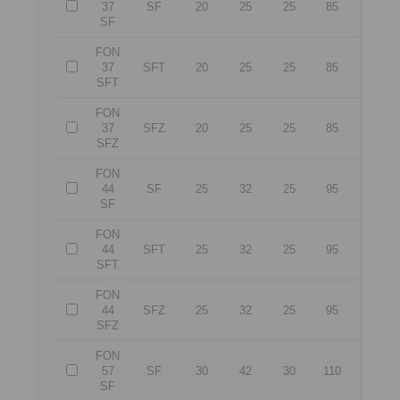
37
SF
20
25
25
85
35
SF
FON
37
SFT
20
25
25
85
35
SFT
FON
37
SFZ
20
25
25
85
35
SFZ
FON
44
SF
25
32
25
95
35
SF
FON
44
SFT
25
32
25
95
35
SFT
FON
44
SFZ
25
32
25
95
35
SFZ
FON
57
SF
30
42
30
110
45
SF