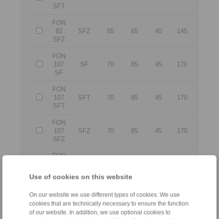
SFT
FON
82
SFZ
55
65
40
145
60
SFZ
FON
107
SF
70
85
45
170
65
SF
FON
107
SFT
70
85
45
170
65
SFT
FON
107
SFZ
70
85
45
170
65
SFZ
FON
127
SF
90
100
68
200
75
SF
Use of cookies on this website
FON
On our website we use different types of cookies. We use
127
SFT
90
100
68
200
75
cookies that are technically necessary to ensure the function
SFT
of our website. In addition, we use optional cookies to