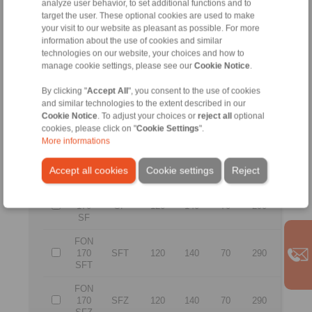
analyze user behavior, to set additional functions and to
FON
target the user. These optional cookies are used to make
127
SFZ
90
100
68
200
75
SFZ
your visit to our website as pleasant as possible. For more
information about the use of cookies and similar
FON
technologies on our website, your choices and how to
140
SF
100
115
68
250
75
manage cookie settings, please see our
Cookie Notice
.
SF
By clicking "
Accept All
", you consent to the use of cookies
FON
and similar technologies to the extent described in our
140
SFT
100
115
68
250
75
Cookie Notice
. To adjust your choices or
reject all
optional
SFT
cookies, please click on "
Cookie Settings
".
More informations
FON
140
SFZ
100
115
68
250
75
Accept all cookies
Cookie settings
Reject
SFZ
FON
170
SF
120
140
70
290
75
SF
FON
170
SFT
120
140
70
290
75
SFT
FON
170
SFZ
120
140
70
290
75