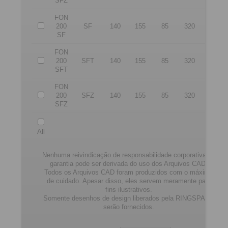
SFZ
FON
200
SF
140
155
85
320
85
SF
FON
200
SFT
140
155
85
320
85
SFT
FON
200
SFZ
140
155
85
320
85
SFZ
All
Nenhuma reivindicação de responsabilidade corporativa ou
garantia pode ser derivada do uso dos Arquivos CAD.
Todos os Arquivos CAD foram produzidos com o máximo
de cuidado. Apesar disso, eles servem meramente para
fins ilustrativos.
Somente desenhos de design liberados pela RINGSPANN
serão fornecidos.