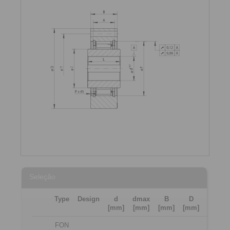
Seleção
Type
Design
d
dmax
B
D
L
[mm]
[mm]
[mm]
[mm]
[mm]
FON