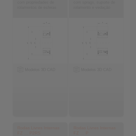
com propriedades de
com sprags, suporte de
rolamentos de esferas
rolamento e vedação
Modelos 3D CAD
Modelos 3D CAD
Rodas Livres Internas
Rodas Livres Internas
FZ … P2RS
FZ … P