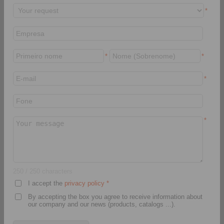
com sistema centrífugo X
com rolos
*
*
*
*
Modelos 3D CAD
Modelos 3D CAD
*
250
/ 250 characters
I accept the
privacy policy
*
By accepting the box you agree to receive information about
our company and our news (products, catalogs ...).
Rodas Livres Internas
Rodas Livres Internas
FDN
FD