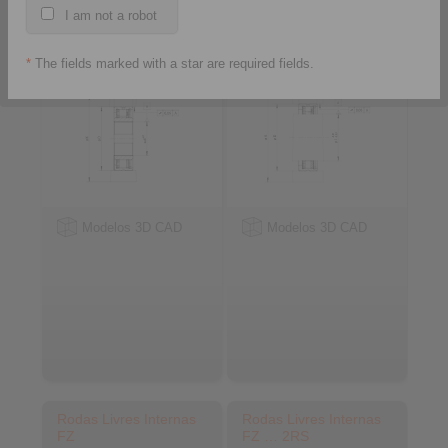
com sprags
com sprags
I am not a robot
*
The fields marked with a star are required fields.
Modelos 3D CAD
Modelos 3D CAD
Rodas Livres Internas
Rodas Livres Internas
FZ
FZ … 2RS