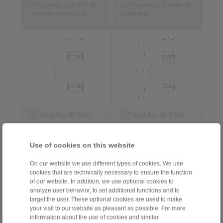
com sprags, suporte de
com sprags e suporte de
rolamento e vedação
rolamento
Modelos 3D CAD
Modelos 3D CAD
Use of cookies on this website
On our website we use different types of cookies. We use
cookies that are technically necessary to ensure the function
of our website. In addition, we use optional cookies to
analyze user behavior, to set additional functions and to
target the user. These optional cookies are used to make
your visit to our website as pleasant as possible. For more
para conexão de chaveta anel externo
information about the use of cookies and similar