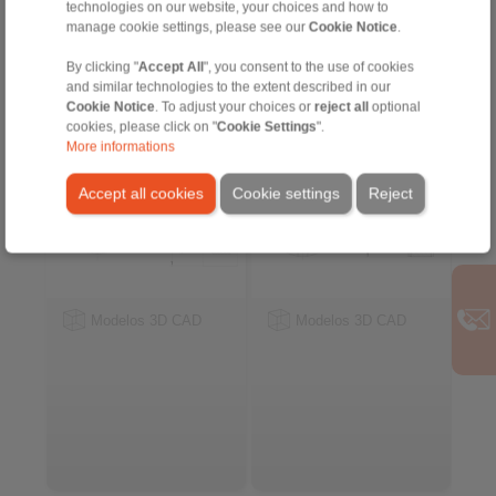
technologies on our website, your choices and how to
manage cookie settings, please see our
Cookie Notice
.
Rodas Livres Internas
Rodas Livres Internas
FZ … PP
FSN
By clicking "
Accept All
", you consent to the use of cookies
com sprags e suporte de
com rolos
and similar technologies to the extent described in our
rolamento
Cookie Notice
. To adjust your choices or
reject all
optional
cookies, please click on "
Cookie Settings
".
More informations
Accept all cookies
Cookie settings
Reject
Modelos 3D CAD
Modelos 3D CAD