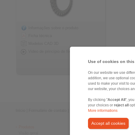
Informações sobre o produto
Ficha técnica
Modelos CAD 3D
Video de princípio de fixação
Use of cookies on this
On our website we use differe
addition, we use optional coo
used to make your visit to o
our website, your choices a
By clicking "
Accept All
", you
your choices or
reject all
opt
Início
|
Formulário de contato
|
Nota legal
|
Política de Privacidade
|
More informations
Accept all cookies
Produtos
Visão geral