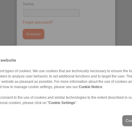
Senha
Forgot password?
You do not have an account yet?
Register here
 website
nt types of cookies. We use cookies that are technically necessary to ensure the fun
kies to analyze user behavior, to set additional functions and to target the user. Th
ur website as pleasant as possible. For more information about the use of cookies a
nd how to manage cookie settings, please see our
Cookie Notice
.
 consent to the use of cookies and similar technologies to the extent described in o
ional cookies, please click on "
Cookie Settings
".
Termos de Entrega e Pagamento
|
Entrar
Coo
Setores chave