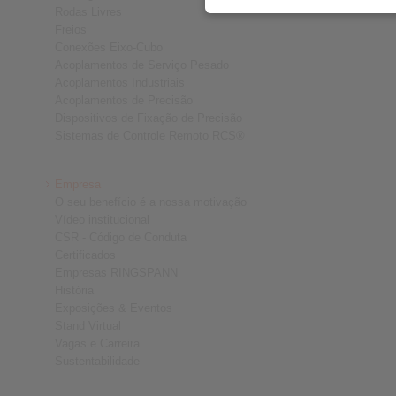
Rodas Livres
Freios
Conexões Eixo-Cubo
Acoplamentos de Serviço Pesado
Acoplamentos Industriais
Acoplamentos de Precisão
Dispositivos de Fixação de Precisão
Sistemas de Controle Remoto RCS®
Empresa
O seu benefício é a nossa motivação
Vídeo institucional
CSR - Código de Conduta
Certificados
Empresas RINGSPANN
História
Exposições & Eventos
Stand Virtual
Vagas e Carreira
Sustentabilidade