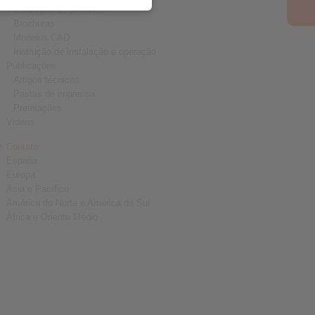
Catalogos de produtos
Brochuras
Modelos CAD
Instrução de instalação e operação
Publicações
Artigos técnicos
Pastas de imprensa
Premiações
Videos
Contato
España
Europa
Asia e Pacífico
América do Norte e América do Sul
África e Oriente Médio