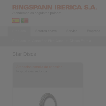
Atendemos os seguintes países:
Produtos
Setores chave
Serviço
Empresa
Produtos
>
Conexões Eixo-Cubo
>
Discos Estrela
Star Discs
Arandelas estrella de conexión
longitud axial reducida