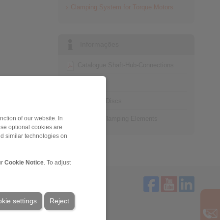
Clamping System for Torque Motors
Informações
Catalogue Shaft-Hub-Connections
Technology
FAQ Shrink Discs
FAQ Cone Clamping Elements
ction of our website. In
ese optional cookies are
nd similar technologies on
ur
Cookie Notice
. To adjust
kie settings
Reject
Serviço
Downloads